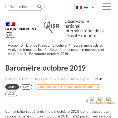
Passer
Plan
au
du
FR
Lister les actio
Menu
contenu
site
Observatoire
national
interministériel de la
sécurité routière
Navigation
Accueil
État de l'insécurité routière
Suivis mensuels et
principale
Analyses trimestrielles
Baromètre mensuel en métropole et
outre-mer
Baromètre octobre 2019
Baromètre octobre 2019
Publié le
14/11/2019
-
Mis à jour le 15/11/2019
- Auteur original :
ONISR
ONISR
Suivi
Baromètre mensuel en métropole et outre-mer
2019
La mortalité routière du mois d'octobre 2019 est en baisse par
rapport à celle du mois d'octobre 2018 : 252 personnes se sont