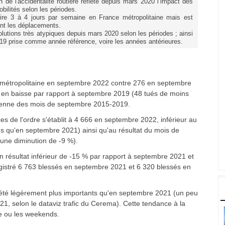
n de l'accidentalité routière reflète depuis mars 2020 l’impact des
bilités selon les périodes.
atoire 3 à 4 jours par semaine en France métropolitaine mais est
ant les déplacements.
volutions très atypiques depuis mars 2020 selon les périodes ; ainsi
19 prise comme année référence, voire les années antérieures.
 métropolitaine en
septembre 2022
contre 276 en septembre
t en baisse par rapport à septembre 2019 (48 tués de moins
oyenne des mois de septembre 2015-2019.
es de l'ordre s'établit à 4 666 en septembre 2022, inférieur au
ins qu'en septembre 2021) ainsi qu'au résultat du mois de
une diminution de -9 %).
 résultat inférieur de -15 % par rapport à septembre 2021 et
egistré 6 763 blessés en septembre 2021 et 6 320 blessés en
été légèrement plus importants qu'en septembre 2021 (un peu
 selon le dataviz trafic du Cerema). Cette tendance à la
ne ou les weekends.