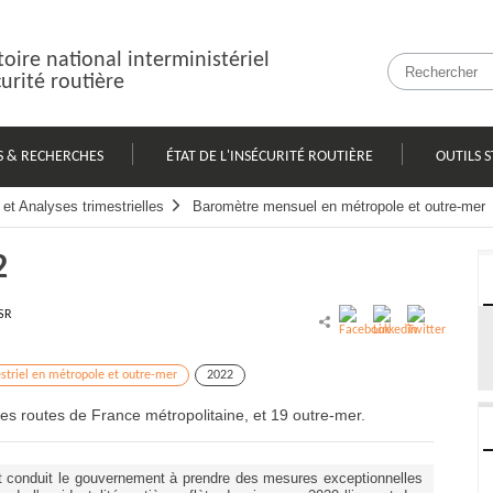
oire national interministériel
curité routière
S & RECHERCHES
ÉTAT DE L'INSÉCURITÉ ROUTIÈRE
OUTILS S
et Analyses trimestrielles
Baromètre mensuel en métropole et outre-mer
2
SR
striel en métropole et outre-mer
2022
s routes de France métropolitaine, et 19 outre-mer.
nt conduit le gouvernement à prendre des mesures exceptionnelles