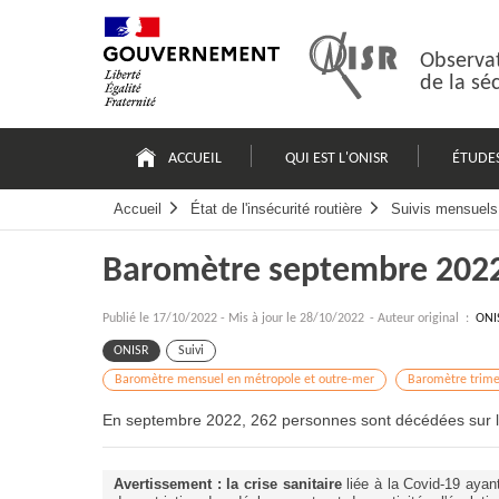
Passer
Plan
au
du
contenu
site
Observat
de la sé
Navigation
principale
ACCUEIL
QUI EST L'ONISR
ÉTUDE
Accueil
État de l'insécurité routière
Suivis mensuels 
Baromètre septembre 202
Publié le
17/10/2022
-
Mis à jour le 28/10/2022
- Auteur original :
ONI
ONISR
Suivi
Baromètre mensuel en métropole et outre-mer
Baromètre trime
En septembre 2022, 262 personnes sont décédées sur le
Avertissement : la crise sanitaire
liée à la Covid-19 aya