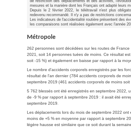
de restriction des déplacements et des activités, l'évolutio
mesures et la manière dont les Français ont adapté leurs mo
Depuis le 2 février 2022, le télétravail n'est plus oblig
redevenu recommandé. Il n'y a pas de restrictions concern
Les indicateurs de l'accidentalité routière présentent des é
les comparaisons sont réalisées également avec l'année 20
Métropole
262 personnes sont décédées
sur les routes de France
2021, soit 14 personnes tuées de moins. Ce résultat es
soit -15 %) et également en baisse par rapport à la m
Le nombre d'accidents corporels enregistrés par les forc
résultat de l'an dernier (784 accidents corporels de mo
septembre 2019 (461 accidents corporels de moins soit 
5 762 blessés ont été enregistrés en septembre 2022, un
de -9 % par rapport à septembre 2019 : il avait été enr
septembre 2019.
Les déplacements lors du mois de septembre 2022 ont 
moins de +5 % en moyenne par rapport à septembre 2021,
légère hausse est similaire que ce soit durant la semai