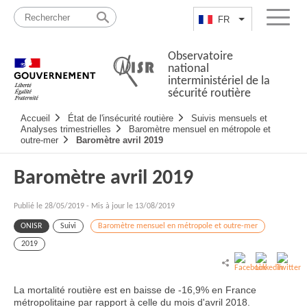
Passer
Plan
au
du
FR
Lister les actio
Menu
contenu
site
Observatoire
national
interministériel de la
sécurité routière
Navigation
Accueil
État de l'insécurité routière
Suivis mensuels et
principale
Analyses trimestrielles
Baromètre mensuel en métropole et
outre-mer
Baromètre avril 2019
Baromètre avril 2019
Publié le
28/05/2019
-
Mis à jour le 13/08/2019
ONISR
Suivi
Baromètre mensuel en métropole et outre-mer
2019
La mortalité routière est en baisse de -16,9% en France
métropolitaine par rapport à celle du mois d'avril 2018.