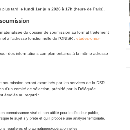
u plus tard
le lundi 1er juin 2026 à 17h
(heure de Paris).
 soumission
matérialisée du dossier de soumission au format traitement
riel à l’adresse fonctionnelle de l’ONISR
:
etudes-onisr-
SR pour des informations complémentaires à la même adresse
s
de soumission seront examinés par les services de la DSR
on d’un comité de sélection, présidé par la Déléguée
ont étudiés au regard :
t en connaissance visé et son utilité pour le décideur public,
rsque le sujet s’y prête et qu’il propose une analyse territoriale,
ons régulières et pragmatiques/opérationnelles,