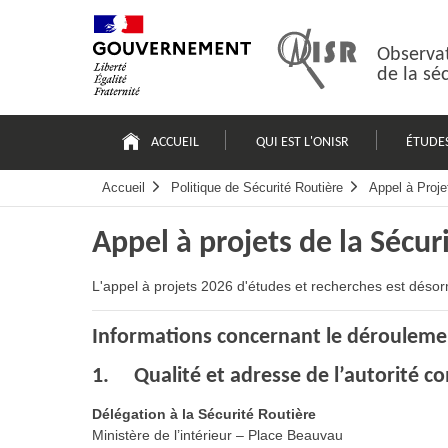
Passer
Plan
au
du
contenu
site
Observat
de la sé
Navigation
principale
ACCUEIL
QUI EST L'ONISR
ÉTUDE
Accueil
Politique de Sécurité Routière
Appel à Proje
Appel à projets de la Sécur
L'appel à projets 2026 d'études et recherches est désor
Informations concernant le dérouleme
1. Qualité et adresse de l’autorité 
Délégation à la Sécurité Routière
Ministère de l’intérieur – Place Beauvau