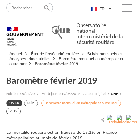
Passer
Plan
au
du
FR
Lister les actio
Menu
contenu
site
Observatoire
national
interministériel de la
sécurité routière
Navigation
Accueil
État de l'insécurité routière
Suivis mensuels et
principale
Analyses trimestrielles
Baromètre mensuel en métropole et
outre-mer
Baromètre février 2019
Baromètre février 2019
Publié le
05/04/2019
-
Mis à jour le 19/05/2019
- Auteur original :
ONISR
ONISR
Suivi
Baromètre mensuel en métropole et outre-mer
2019
La mortalité routière est en hausse de 17,1% en France
métropolitaine au mois de février 2019.