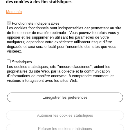
des cookies à des fins statistiques.
Menu
LES SITES PUBLICS
More info
Footer
ÉTAT DE L’INSÉCURITÉ ROUTIÈRE
Fonctionnels indispensables
Les cookies fonctionnels sont indispensables car permettent au site
TRAITEMENT DES DONNÉES PERSONNELLES DES ACCIDENTS DE
de fonctionner de manière optimale . Vous pouvez toutefois vous y
LA ROUTE
opposer et les supprimer en utilisant les paramètres de votre
navigateur, cependant votre expérience utilisateur risque d’être
ETUDES ET RECHERCHES
dégradée et ceci sera effectif pour l'ensemble des sites que vous
visiterez.
APPEL À PROJETS
Statistiques
POLITIQUE DE SÉCURITÉ ROUTIÈRE
Les cookies statistiques, dits "mesure d'audience", aident les
propriétaires du site Web, par la collecte et la communication
d'informations de manière anonyme, à comprendre comment les
Outils
AGENDA
visiteurs interagissent avec les sites Web.
FAQ
GLOSSAIRE
Enregistrer les préférences
Cookie settings
Autoriser les cookies statistiques
Menu
Plan du site
Protection des données personnelles et Cookies
Pied
Gérer les cookies
Accessibilité
Mentions légales
de
Refuser les cookies statistiques