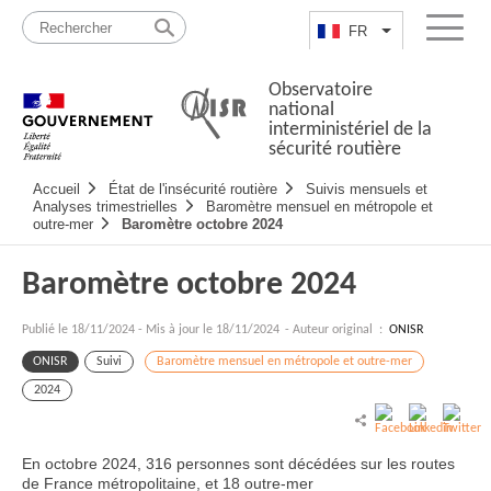
Passer
Plan
au
du
FR
Lister les actio
Menu
contenu
site
Observatoire
national
interministériel de la
sécurité routière
Navigation
Accueil
État de l'insécurité routière
Suivis mensuels et
principale
Analyses trimestrielles
Baromètre mensuel en métropole et
outre-mer
Baromètre octobre 2024
Baromètre octobre 2024
Publié le
18/11/2024
-
Mis à jour le 18/11/2024
- Auteur original :
ONISR
ONISR
Suivi
Baromètre mensuel en métropole et outre-mer
2024
En octobre 2024, 316 personnes sont décédées sur les routes
de France métropolitaine, et 18 outre-mer