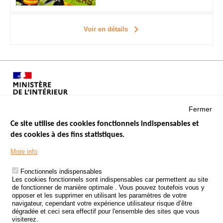
Voir en détails
Fermer
Ce site utilise des cookies fonctionnels indispensables et
des cookies à des fins statistiques.
Menu
LES SITES PUBLICS
More info
Footer
ÉTAT DE L’INSÉCURITÉ ROUTIÈRE
Fonctionnels indispensables
Les cookies fonctionnels sont indispensables car permettent au site
TRAITEMENT DES DONNÉES PERSONNELLES DES ACCIDENTS DE
de fonctionner de manière optimale . Vous pouvez toutefois vous y
LA ROUTE
opposer et les supprimer en utilisant les paramètres de votre
navigateur, cependant votre expérience utilisateur risque d’être
ETUDES ET RECHERCHES
dégradée et ceci sera effectif pour l'ensemble des sites que vous
visiterez.
APPEL À PROJETS