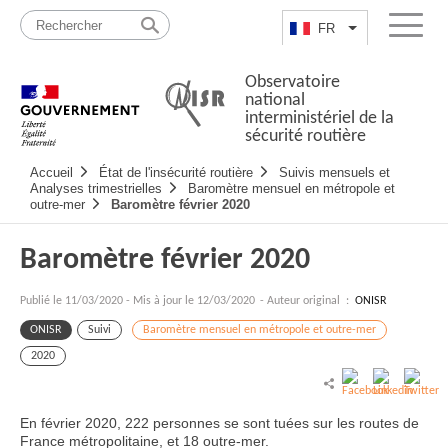
Passer
Plan
au
du
FR
Lister les actio
Menu
contenu
site
Observatoire
national
interministériel de la
sécurité routière
Navigation
Accueil
État de l'insécurité routière
Suivis mensuels et
principale
Analyses trimestrielles
Baromètre mensuel en métropole et
outre-mer
Baromètre février 2020
Baromètre février 2020
Publié le
11/03/2020
-
Mis à jour le 12/03/2020
- Auteur original :
ONISR
ONISR
Suivi
Baromètre mensuel en métropole et outre-mer
2020
En février 2020, 222 personnes se sont tuées sur les routes de
France métropolitaine, et 18 outre-mer.