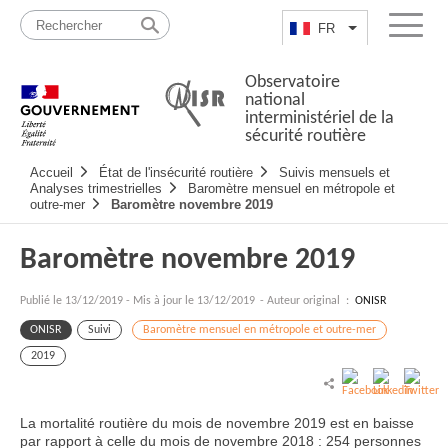
Passer
Plan
au
du
FR
Lister les actio
Menu
contenu
site
Observatoire
national
interministériel de la
sécurité routière
Navigation
Accueil
État de l'insécurité routière
Suivis mensuels et
principale
Analyses trimestrielles
Baromètre mensuel en métropole et
outre-mer
Baromètre novembre 2019
Baromètre novembre 2019
Publié le
13/12/2019
-
Mis à jour le 13/12/2019
- Auteur original :
ONISR
ONISR
Suivi
Baromètre mensuel en métropole et outre-mer
2019
La mortalité routière du mois de novembre 2019 est en baisse
par rapport à celle du mois de novembre 2018 : 254 personnes