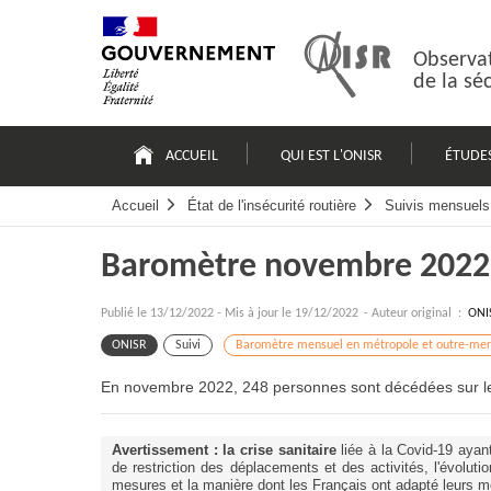
Passer
Plan
au
du
contenu
site
Observat
de la sé
Navigation
principale
ACCUEIL
QUI EST L'ONISR
ÉTUDE
Accueil
État de l'insécurité routière
Suivis mensuels 
Baromètre novembre 2022
Publié le
13/12/2022
-
Mis à jour le 19/12/2022
- Auteur original :
ONI
ONISR
Suivi
Baromètre mensuel en métropole et outre-mer
En novembre 2022, 248 personnes sont décédées sur les
Avertissement : la crise sanitaire
liée à la Covid-19 aya
de restriction des déplacements et des activités, l'évolutio
mesures et la manière dont les Français ont adapté leurs mo