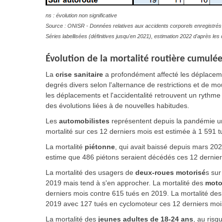
ns : évolution non significative
Source : ONISR - Données relatives aux accidents corporels enregistrés 
Séries labellisées (définitives jusqu'en 2021), estimation 2022 d'après l
Évolution
de la mortalité routière cumulée
La
crise sanitaire
a profondément affecté les déplacem
degrés divers selon l'alternance de restrictions et de 
les déplacements et l'accidentalité retrouvent un rythme
des évolutions liées à de nouvelles habitudes.
Les
automobilistes
représentent depuis la pandémie un 
mortalité sur ces 12 derniers mois est estimée à 1 591 
La mortalité
piétonne
, qui avait baissé depuis mars 202
estime que 486 piétons seraient décédés ces 12 dernier
La mortalité des usagers de
deux-roues motorisé
s
sur
2019 mais tend à s'en approcher. La mortalité des
moto
derniers mois contre 615 tués en 2019. La mortalité de
2019 avec 127 tués en cyclomoteur ces 12 derniers moi
La mortalité des
jeunes adultes de 18-24 ans
, au risq