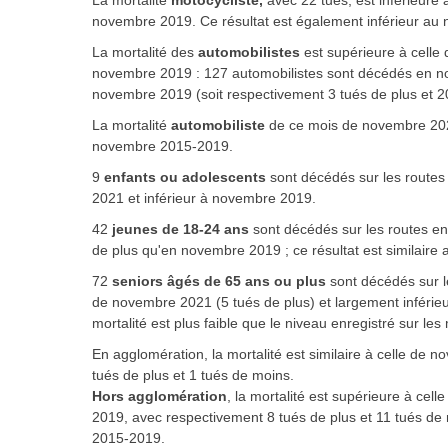
La mortalité
motocycliste,
avec 22 tués, est inférieure
novembre 2019. Ce résultat est également inférieur au 
La mortalité des
automobilistes
est supérieure à celle
novembre 2019 : 127 automobilistes sont décédés en 
novembre 2019 (soit respectivement 3 tués de plus et 2
La mortalité
automobiliste
de ce mois de novembre 202
novembre 2015-2019.
9
enfants ou adolescents
sont décédés sur les routes
2021 et inférieur à novembre 2019.
42
jeunes de 18-24 ans
sont décédés sur les routes e
de plus qu'en novembre 2019 ; ce résultat est similair
72
seniors âgés de 65 ans ou plus
sont décédés sur l
de novembre 2021 (5 tués de plus) et largement inféri
mortalité est plus faible que le niveau enregistré sur 
En agglomération
, la mortalité est similaire à celle 
tués de plus et 1 tués de moins.
Hors agglomération
, la mortalité est supérieure à ce
2019, avec respectivement 8 tués de plus et 11 tués de 
2015-2019.