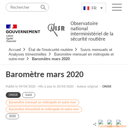
Passer
Plan
au
du
FR
Lister les actio
Menu
contenu
site
Observatoire
national
interministériel de la
sécurité routière
Navigation
Accueil
État de l'insécurité routière
Suivis mensuels et
principale
Analyses trimestrielles
Baromètre mensuel en métropole et
outre-mer
Baromètre mars 2020
Baromètre mars 2020
Publié le
09/04/2020
-
Mis à jour le 20/04/2020
- Auteur original :
ONISR
ONISR
Suivi
Baromètre mensuel en métropole et outre-mer
Baromètre trimestriel en métropole et outre-mer
2020