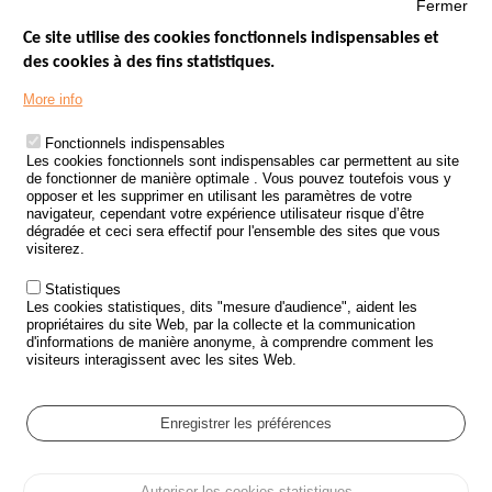
Fermer
Ce site utilise des cookies fonctionnels indispensables et
des cookies à des fins statistiques.
Menu
LES SITES PUBLICS
More info
Footer
ÉTAT DE L’INSÉCURITÉ ROUTIÈRE
Fonctionnels indispensables
Les cookies fonctionnels sont indispensables car permettent au site
TRAITEMENT DES DONNÉES PERSONNELLES DES ACCIDENTS DE
de fonctionner de manière optimale . Vous pouvez toutefois vous y
LA ROUTE
opposer et les supprimer en utilisant les paramètres de votre
navigateur, cependant votre expérience utilisateur risque d’être
ETUDES ET RECHERCHES
dégradée et ceci sera effectif pour l'ensemble des sites que vous
visiterez.
APPEL À PROJETS
Statistiques
POLITIQUE DE SÉCURITÉ ROUTIÈRE
Les cookies statistiques, dits "mesure d'audience", aident les
propriétaires du site Web, par la collecte et la communication
d'informations de manière anonyme, à comprendre comment les
Outils
AGENDA
visiteurs interagissent avec les sites Web.
FAQ
GLOSSAIRE
Enregistrer les préférences
Cookie settings
Autoriser les cookies statistiques