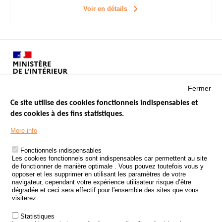
Voir en détails
Fermer
Ce site utilise des cookies fonctionnels indispensables et
des cookies à des fins statistiques.
Menu
LES SITES PUBLICS
More info
Footer
ÉTAT DE L’INSÉCURITÉ ROUTIÈRE
Fonctionnels indispensables
Les cookies fonctionnels sont indispensables car permettent au site
TRAITEMENT DES DONNÉES PERSONNELLES DES ACCIDENTS DE
de fonctionner de manière optimale . Vous pouvez toutefois vous y
LA ROUTE
opposer et les supprimer en utilisant les paramètres de votre
navigateur, cependant votre expérience utilisateur risque d’être
ETUDES ET RECHERCHES
dégradée et ceci sera effectif pour l'ensemble des sites que vous
visiterez.
APPEL À PROJETS
Statistiques
POLITIQUE DE SÉCURITÉ ROUTIÈRE