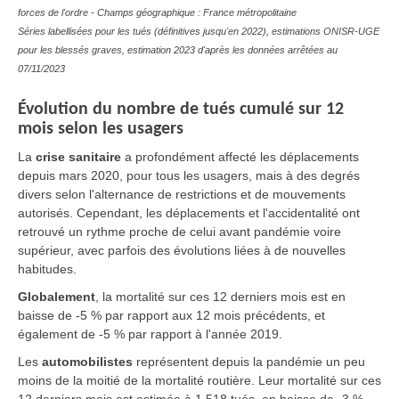
forces de l'ordre - Champs géographique : France métropolitaine
Séries labellisées pour les tués (définitives jusqu'en 2022), estimations ONISR-UGE
pour les blessés graves, estimation 2023 d'après les données arrêtées au
07/11/2023
Évolution du nombre de tués cumulé sur 12
mois selon les usagers
La
crise sanitaire
a profondément affecté les déplacements
depuis mars 2020, pour tous les usagers, mais à des degrés
divers selon l'alternance de restrictions et de mouvements
autorisés. Cependant, les déplacements et l'accidentalité ont
retrouvé un rythme proche de celui avant pandémie voire
supérieur, avec parfois des évolutions liées à de nouvelles
habitudes.
Globalement
, la mortalité sur ces 12 derniers mois est en
baisse de -5 % par rapport aux 12 mois précédents, et
également de -5 % par rapport à l'année 2019.
Les
automobilistes
représentent depuis la pandémie un peu
moins de la moitié de la mortalité routière. Leur mortalité sur ces
12 derniers mois est estimée à 1 518 tués, en baisse de -3 %