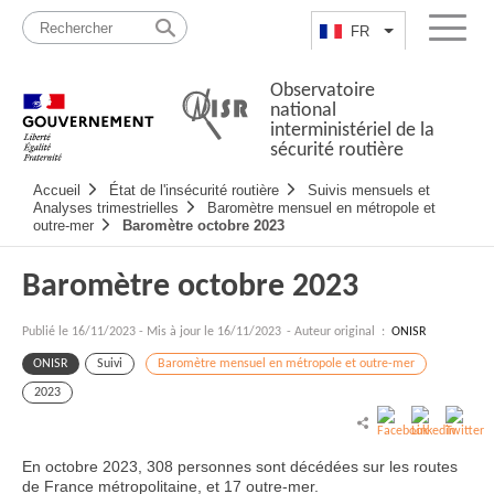
Passer
Plan
au
du
FR
Lister les actio
Menu
contenu
site
Observatoire
national
interministériel de la
sécurité routière
Navigation
Accueil
État de l'insécurité routière
Suivis mensuels et
principale
Analyses trimestrielles
Baromètre mensuel en métropole et
outre-mer
Baromètre octobre 2023
Baromètre octobre 2023
Publié le
16/11/2023
-
Mis à jour le 16/11/2023
- Auteur original :
ONISR
ONISR
Suivi
Baromètre mensuel en métropole et outre-mer
2023
En octobre 2023, 308 personnes sont décédées sur les routes
de France métropolitaine, et 17 outre-mer.