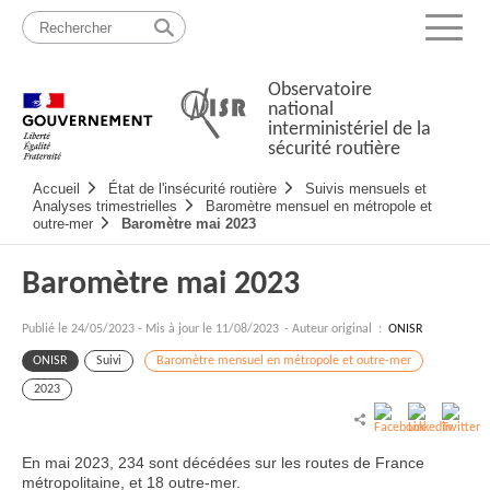
Passer
Plan
au
du
Menu
contenu
site
Observatoire
national
interministériel de la
sécurité routière
Navigation
Accueil
État de l'insécurité routière
Suivis mensuels et
principale
Analyses trimestrielles
Baromètre mensuel en métropole et
outre-mer
Baromètre mai 2023
Baromètre mai 2023
Publié le
24/05/2023
-
Mis à jour le 11/08/2023
- Auteur original :
ONISR
ONISR
Suivi
Baromètre mensuel en métropole et outre-mer
2023
En mai 2023, 234 sont décédées sur les routes de France
métropolitaine, et 18 outre-mer.