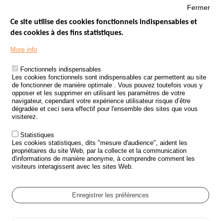
Fermer
Ce site utilise des cookies fonctionnels indispensables et
des cookies à des fins statistiques.
Menu
LES SITES PUBLICS
More info
Footer
ÉTAT DE L’INSÉCURITÉ ROUTIÈRE
Fonctionnels indispensables
Les cookies fonctionnels sont indispensables car permettent au site
TRAITEMENT DES DONNÉES PERSONNELLES DES ACCIDENTS DE
de fonctionner de manière optimale . Vous pouvez toutefois vous y
LA ROUTE
opposer et les supprimer en utilisant les paramètres de votre
navigateur, cependant votre expérience utilisateur risque d’être
ETUDES ET RECHERCHES
dégradée et ceci sera effectif pour l'ensemble des sites que vous
visiterez.
APPEL À PROJETS
Statistiques
POLITIQUE DE SÉCURITÉ ROUTIÈRE
Les cookies statistiques, dits "mesure d'audience", aident les
propriétaires du site Web, par la collecte et la communication
d'informations de manière anonyme, à comprendre comment les
Outils
AGENDA
visiteurs interagissent avec les sites Web.
FAQ
GLOSSAIRE
Enregistrer les préférences
Cookie settings