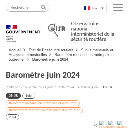
Passer
Plan
au
du
FR
Lister les actio
Menu
contenu
site
Observatoire
national
interministériel de la
sécurité routière
Navigation
Accueil
État de l'insécurité routière
Suivis mensuels et
principale
Analyses trimestrielles
Baromètre mensuel en métropole et
outre-mer
Baromètre juin 2024
Baromètre juin 2024
Publié le
12/07/2024
-
Mis à jour le 12/07/2024
- Auteur original :
ONISR
ONISR
Suivi
Baromètre mensuel en métropole et outre-mer
Baromètre trimestriel en métropole et outre-mer
2024