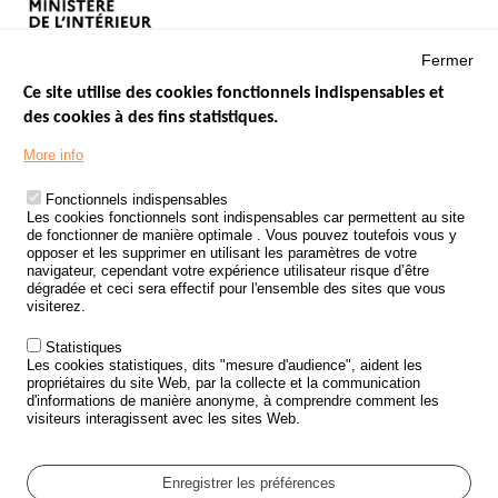
Fermer
Ce site utilise des cookies fonctionnels indispensables et
des cookies à des fins statistiques.
Menu
LES SITES PUBLICS
More info
Footer
ÉTAT DE L’INSÉCURITÉ ROUTIÈRE
Fonctionnels indispensables
Les cookies fonctionnels sont indispensables car permettent au site
TRAITEMENT DES DONNÉES PERSONNELLES DES ACCIDENTS DE
de fonctionner de manière optimale . Vous pouvez toutefois vous y
LA ROUTE
opposer et les supprimer en utilisant les paramètres de votre
navigateur, cependant votre expérience utilisateur risque d’être
ETUDES ET RECHERCHES
dégradée et ceci sera effectif pour l'ensemble des sites que vous
visiterez.
APPEL À PROJETS
Statistiques
POLITIQUE DE SÉCURITÉ ROUTIÈRE
Les cookies statistiques, dits "mesure d'audience", aident les
propriétaires du site Web, par la collecte et la communication
d'informations de manière anonyme, à comprendre comment les
Outils
AGENDA
visiteurs interagissent avec les sites Web.
FAQ
GLOSSAIRE
Enregistrer les préférences