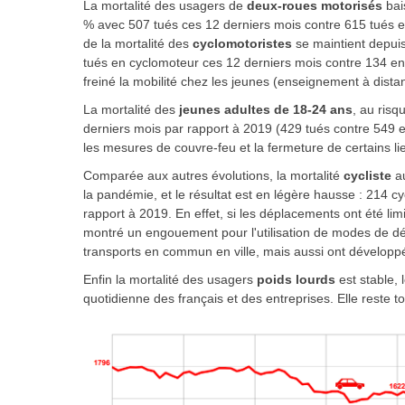
La mortalité des usagers de
deux-roues motorisés
bai
% avec 507 tués ces 12 derniers mois contre 615 tués en
de la mortalité des
cyclomotoristes
se maintient depui
tués en cyclomoteur ces 12 derniers mois contre 134 en
freiné la mobilité chez les jeunes (enseignement à dista
La mortalité des
jeunes adultes de 18-24 ans
, au risq
derniers mois par rapport à 2019 (429 tués contre 549 
les mesures de couvre-feu et la fermeture de certains lie
Comparée aux autres évolutions, la mortalité
cycliste
a
la pandémie, et le résultat est en légère hausse : 214 c
rapport à 2019. En effet, si les déplacements ont été limi
montré un engouement pour l'utilisation de modes de dépl
transports en commun en ville, mais aussi ont développé l
Enfin la mortalité des usagers
poids lourds
est stable, 
quotidienne des français et des entreprises. Elle reste t