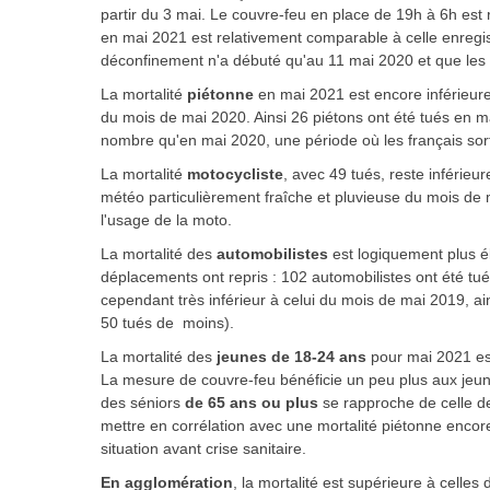
partir du 3 mai. Le couvre-feu en place de 19h à 6h est 
en mai 2021 est relativement comparable à celle enregi
déconfinement n'a débuté qu'au 11 mai 2020 et que les
La mortalité
piétonne
en mai 2021 est encore inférieure 
du mois de mai 2020. Ainsi 26 piétons ont été tués en 
nombre qu'en mai 2020, une période où les français sort
La mortalité
motocycliste
, avec 49 tués, reste inférie
météo particulièrement fraîche et pluvieuse du mois de 
l'usage de la moto.
La mortalité des
automobilistes
est logiquement plus é
déplacements ont repris : 102 automobilistes ont été tué
cependant très inférieur à celui du mois de mai 2019, a
50 tués de moins).
La mortalité des
jeunes de 18-24 ans
pour mai 2021 es
La mesure de couvre-feu bénéficie un peu plus aux jeunes
des
séniors
de 65 ans
ou plus
se rapproche de celle de
mettre en corrélation avec une mortalité piétonne encore 
situation avant crise sanitaire.
En agglomération
,
la mortalité est supérieure à celle