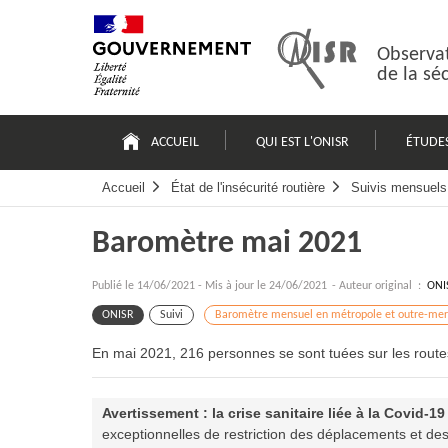
Passer
Plan
au
du
contenu
site
Observat
de la sé
Navigation
principale
ACCUEIL
QUI EST L'ONISR
ÉTUDE
Accueil
État de l'insécurité routière
Suivis mensuels 
Baromètre mai 2021
Publié le
14/06/2021
-
Mis à jour le 24/06/2021
- Auteur original :
ONI
ONISR
Suivi
Baromètre mensuel en métropole et outre-mer
En mai 2021, 216 personnes se sont tuées sur les route
Avertissement : la crise sanitaire
liée à la Covid-19
exceptionnelles de restriction des déplacements et des ac