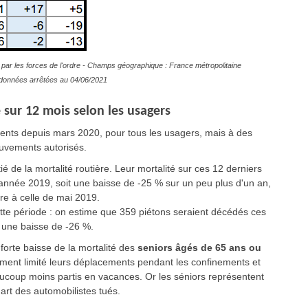
par les forces de l'ordre - Champs géographique : France métropolitaine
es données arrêtées au 04/06/2021
 sur 12 mois selon les usagers
ents depuis mars 2020, pour tous les usagers, mais à des
ouvements autorisés.
é de la mortalité routière. Leur mortalité sur ces 12 derniers
'année 2019, soit une baisse de -25 % sur un peu plus d'un an,
ure à celle de mai 2019.
ette période : on estime que 359 piétons seraient décédés ces
t une baisse de -26 %.
forte baisse de la mortalité des
seniors âgés de 65 ans ou
rtement limité leurs déplacements pendant les confinements et
ucoup moins partis en vacances. Or les séniors représentent
art des automobilistes tués.