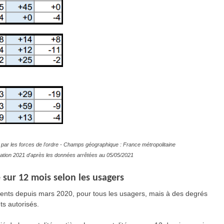
par les forces de l'ordre - Champs géographique : France métropolitaine
timation 2021 d'après les données arrêtées au 05/05/2021
 sur 12 mois selon les usagers
ents depuis mars 2020, pour tous les usagers, mais à des degrés
ts autorisés.