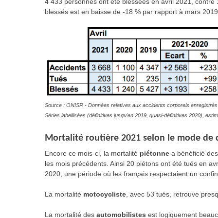
4 433 personnes ont été blessées en avril 2021, contre
blessés est en baisse de -18 % par rapport à mars 2019
Source : ONISR - Données relatives aux accidents corporels enregistrés 
Séries labellisées (définitives jusqu'en 2019, quasi-définitives 2020), es
Mortalité routière 2021 selon le mode de d
Encore ce mois-ci, la mortalité
piétonne
a bénéficié de
les mois précédents. Ainsi 20 piétons ont été tués en avr
2020, une période où les français respectaient un confin
La mortalité
motocycliste
, avec 53 tués, retrouve pre
La mortalité des
automobilistes
est logiquement beauco