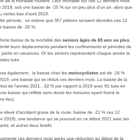
é de la mortalité routière. Leur mortalité sur ces 12 derniers mois
e 2019, soit une baisse de -25 % sur un peu plus d'un an, alors que
u certes bas d'avril 2019.
ette période : on estime que 357 piétons seraient décédés ces 12
ne baisse de -26 %.
forte baisse de la mortalité des
seniors âgés de 65 ans ou plus
,
t limité leurs déplacements pendant les confinements et périodes de
partis en vacances. Or les séniors représentent chaque année la
istes tués.
sse également : la baisse chez les
motocyclistes
est de -16 %
019, une baisse qui se réduit ces derniers mois. La baisse de la
ébut de l'année 2021, -32 % par rapport à 2019 avec 91 tués en
ne baisse qui reflète sans doute les mesures ayant freiné la
re-feu).
ue élevé d'accident grave de la route, baisse de -21 % ces 12
en 2019), une tendance qui se poursuit en ce début 2021 avec les
ts, et autres lieux festifs.
ugmente ces derniers mois après une réduction au début de la