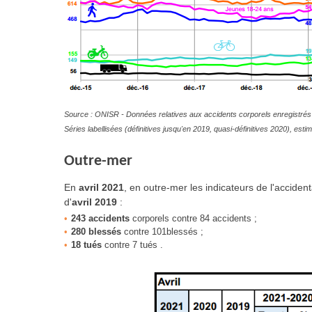
Source : ONISR - Données relatives aux accidents corporels enregistrés 
Séries labellisées (définitives jusqu'en 2019, quasi-définitives 2020), es
Outre-mer
En
avril 2021
, en outre-mer les indicateurs de l'accident
d'
avril 2019
:
243 accidents
corporels contre 84 accidents ;
280 blessés
contre 101blessés ;
18 tués
contre 7 tués .