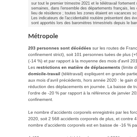
sur tout le premier trimestre 2021 et le télétravail forteme
semaines, dans l'ensemble des départements français, les 
lieu de résidence ; toutes les zones étaient en vacances scol
Les indicateurs de l'accidentalité routière présentent des 
sont apportés lors des baromètres trimestriels depuis le ba
Métropole
203 personnes sont décédées
sur les routes de Fran
confinement strict), soit 101 personnes tuées de plus (+9
(-14 %) et par rapport à la moyenne des mois d'avril 2
Les
restrictions en matière de déplacements
(limite
domicile-travail
(télétravail) expliquent en grande parti
aux mois d'avril précédents, hors année 2020 : le gain de
réduction des déplacements en journée. La baisse de traf
l'ordre de -20 % par rapport à la référence de janvier 202
confinement.
Le nombre d'accidents corporels enregistrés par les force
2020, soit 2 568 accidents corporels de plus, et contre 
nombre d'accidents corporels est en baisse de -16 % par