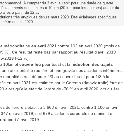
nt recommandé.
A compter du 3 avril au soir pour une durée de quatre
déplacements sont limités à 10 km (30 km pour les courses) autour du
aires à partir du 12 avril.
évolutions très atypiques depuis mars 2020. Des éclairages spécifiques
romètre de juin 2020.
ce métropolitaine
en
avril 2021
contre 102 en avril 2020 (mois de
9 %). Ce résultat reste bas par rapport au résultat d'avril 2019
015-2019 (-12 %)
.
 de 10km et
couvre-feu
pour tous) et la
réduction des trajets
e une accidentalité routière et une gravité des accidents inférieures
 mortalité serait dû pour 2/3 au couvre-feu et pour 1/3 à la
ic en avril 2021 est estimée par le Cerema (dataviz trafic) être de
0 alors qu'elle était de l'ordre de -70 % en avril 2020 lors du 1er
s de l'ordre s'établit à 3 668 en avril 2021, contre 1 100 en avril
4 347 en avril 2019, soit 679 accidents corporels de moins. Le
 rapport à avril 2019.