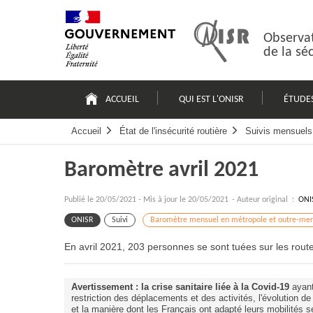
Passer
Plan
au
du
contenu
site
Observat
de la sé
Navigation
principale
ACCUEIL
QUI EST L'ONISR
ÉTUDE
Accueil
État de l'insécurité routière
Suivis mensuels 
Baromètre avril 2021
Publié le
20/05/2021
-
Mis à jour le 20/05/2021
- Auteur original :
ONI
ONISR
Suivi
Baromètre mensuel en métropole et outre-mer
En avril 2021, 203 personnes se sont tuées sur les rout
Avertissement : la crise sanitaire
liée à la Covid-19
ayant
restriction des déplacements et des activités, l'évolution de
et la manière dont les Français ont adapté leurs mobilités 