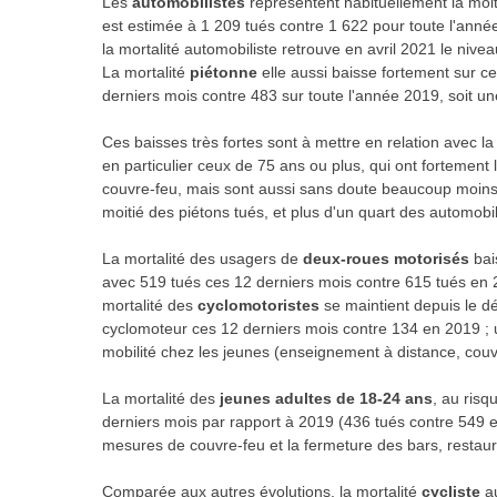
Les
automobilistes
représentent habituellement la moiti
est estimée à 1 209 tués contre 1 622 pour toute l'anné
la mortalité automobiliste retrouve en avril 2021 le nivea
La mortalité
piétonne
elle aussi baisse fortement sur c
derniers mois contre 483 sur toute l'année 2019, soit u
Ces baisses très fortes sont à mettre en relation avec la 
en particulier ceux de 75 ans ou plus, qui ont fortemen
couvre-feu, mais sont aussi sans doute beaucoup moins 
moitié des piétons tués, et plus d'un quart des automobil
La mortalité des usagers de
deux-roues motorisés
bai
avec 519 tués ces 12 derniers mois contre 615 tués en 2
mortalité des
cyclomotoristes
se maintient depuis le d
cyclomoteur ces 12 derniers mois contre 134 en 2019 ; u
mobilité chez les jeunes (enseignement à distance, couv
La mortalité des
jeunes adultes de 18-24 ans
, au risq
derniers mois par rapport à 2019 (436 tués contre 549 
mesures de couvre-feu et la fermeture des bars, restauran
Comparée aux autres évolutions, la mortalité
cycliste
a