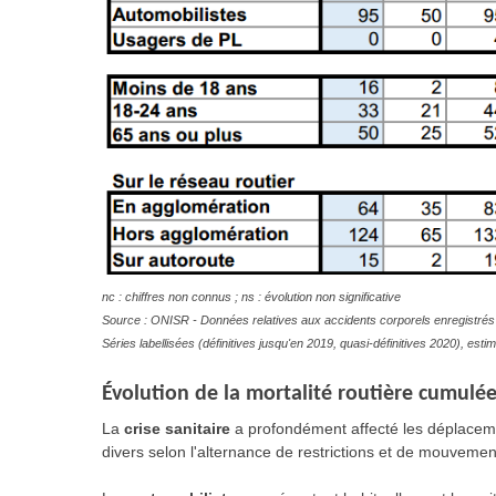
nc : chiffres non connus ; ns : évolution non significative
Source : ONISR - Données relatives aux accidents corporels enregistrés 
Séries labellisées (définitives jusqu'en 2019, quasi-définitives 2020), es
Évolution
de la mortalité routière cumulée
La
crise sanitaire
a profondément affecté les déplacem
divers selon l'alternance de restrictions et de mouvemen