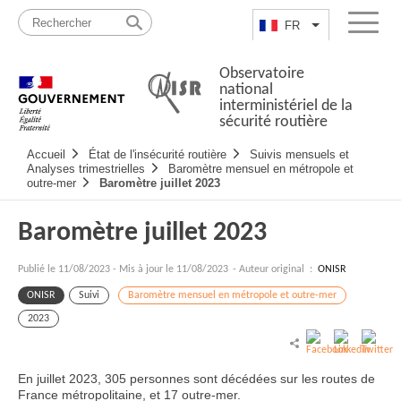
Passer
Plan
au
du
FR
Lister les actio
Menu
contenu
site
Observatoire
national
interministériel de la
sécurité routière
Navigation
Accueil
État de l'insécurité routière
Suivis mensuels et
principale
Analyses trimestrielles
Baromètre mensuel en métropole et
outre-mer
Baromètre juillet 2023
Baromètre juillet 2023
Publié le
11/08/2023
-
Mis à jour le 11/08/2023
- Auteur original :
ONISR
ONISR
Suivi
Baromètre mensuel en métropole et outre-mer
2023
En juillet 2023, 305 personnes sont décédées sur les routes de
France métropolitaine, et 17 outre-mer.