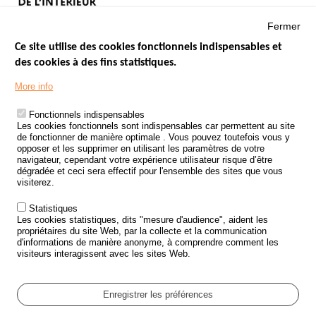
Fermer
Ce site utilise des cookies fonctionnels indispensables et
des cookies à des fins statistiques.
Menu
LES SITES PUBLICS
More info
Footer
ÉTAT DE L’INSÉCURITÉ ROUTIÈRE
Fonctionnels indispensables
Les cookies fonctionnels sont indispensables car permettent au site
TRAITEMENT DES DONNÉES PERSONNELLES DES ACCIDENTS DE
de fonctionner de manière optimale . Vous pouvez toutefois vous y
LA ROUTE
opposer et les supprimer en utilisant les paramètres de votre
navigateur, cependant votre expérience utilisateur risque d’être
ETUDES ET RECHERCHES
dégradée et ceci sera effectif pour l'ensemble des sites que vous
visiterez.
APPEL À PROJETS
Statistiques
POLITIQUE DE SÉCURITÉ ROUTIÈRE
Les cookies statistiques, dits "mesure d'audience", aident les
propriétaires du site Web, par la collecte et la communication
d'informations de manière anonyme, à comprendre comment les
Outils
AGENDA
visiteurs interagissent avec les sites Web.
FAQ
GLOSSAIRE
Enregistrer les préférences
Cookie settings