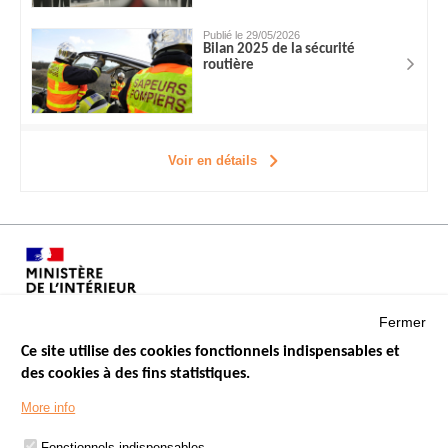
Publié le 29/05/2026
Bilan 2025 de la sécurité
routière
Voir en détails
Fermer
Ce site utilise des cookies fonctionnels indispensables et
des cookies à des fins statistiques.
Menu
LES SITES PUBLICS
More info
Footer
ÉTAT DE L’INSÉCURITÉ ROUTIÈRE
Fonctionnels indispensables