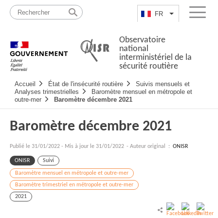
Passer
Plan
au
du
FR
Lister les actio
Menu
contenu
site
Observatoire
national
interministériel de la
sécurité routière
Navigation
Accueil
État de l'insécurité routière
Suivis mensuels et
principale
Analyses trimestrielles
Baromètre mensuel en métropole et
outre-mer
Baromètre décembre 2021
Baromètre décembre 2021
Publié le
31/01/2022
-
Mis à jour le 31/01/2022
- Auteur original :
ONISR
ONISR
Suivi
Baromètre mensuel en métropole et outre-mer
Baromètre trimestriel en métropole et outre-mer
2021