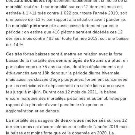
Les
automobilistes
représentent habituellement la moitié de la
mortalité routière. Leur mortalité sur ces 12 derniers mois est
estimée à 1 411 tués contre 1 622 pour toute l'année 2019, soit
une baisse de -13 % par rapport à la situation avant pandémie.
La mortalité
piétonne
elle aussi baisse fortement sur cette
période : on estime que 416 piétons seraient décédés ces 12
derniers mois contre 483 sur toute l'année 2019, soit une baisse
de -14 %.
Ces très fortes baisses sont à mettre en relation avec la forte
baisse de la mortalité des
seniors âgés de 65 ans ou plus
, en
particulier ceux de 75 ans ou plus, dont les déplacements ont
été avancés avant 18h donc sur la période diurne hivernale,
mais aussi les classes d'âge plus jeunes, fortement concernées
par les restrictions de déplacement en soirée liées aux couvre-
feu jusqu'à mi-juin. Durant ces 12 mois de 2021, la baisse
encore marquée des mortalités piétonnes et automobilistes par
rapport à la période d'avant pandémie s'exprime en
agglomération et en dehors.
La mortalité des usagers de
deux-roues motorisés
sur ces 12
derniers mois est encore inférieure à celle de l'année 2019 mais
la baisse est moins forte que celle observée en 2020. La