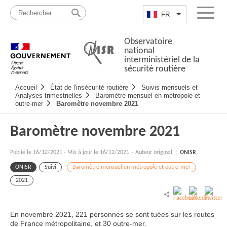
Passer
Plan
au
du
FR
Lister les actio
Menu
contenu
site
Observatoire
national
interministériel de la
sécurité routière
Navigation
Accueil
État de l'insécurité routière
Suivis mensuels et
principale
Analyses trimestrielles
Baromètre mensuel en métropole et
outre-mer
Baromètre novembre 2021
Baromètre novembre 2021
Publié le
16/12/2021
-
Mis à jour le 16/12/2021
- Auteur original :
ONISR
ONISR
Suivi
Baromètre mensuel en métropole et outre-mer
2021
En novembre 2021, 221 personnes se sont tuées sur les routes
de France métropolitaine, et 30 outre-mer.