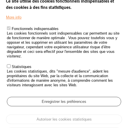
Ce site utilise des cookies fonctionnels indispensables et
des cookies à des fins statistiques.
Menu
LES SITES PUBLICS
More info
Footer
ÉTAT DE L’INSÉCURITÉ ROUTIÈRE
Fonctionnels indispensables
Les cookies fonctionnels sont indispensables car permettent au site
TRAITEMENT DES DONNÉES PERSONNELLES DES ACCIDENTS DE
de fonctionner de manière optimale . Vous pouvez toutefois vous y
LA ROUTE
opposer et les supprimer en utilisant les paramètres de votre
navigateur, cependant votre expérience utilisateur risque d’être
ETUDES ET RECHERCHES
dégradée et ceci sera effectif pour l'ensemble des sites que vous
visiterez.
APPEL À PROJETS
Statistiques
POLITIQUE DE SÉCURITÉ ROUTIÈRE
Les cookies statistiques, dits "mesure d'audience", aident les
propriétaires du site Web, par la collecte et la communication
d'informations de manière anonyme, à comprendre comment les
Outils
AGENDA
visiteurs interagissent avec les sites Web.
FAQ
GLOSSAIRE
Enregistrer les préférences
Cookie settings
Autoriser les cookies statistiques
Menu
Plan du site
Protection des données personnelles et Cookies
Pied