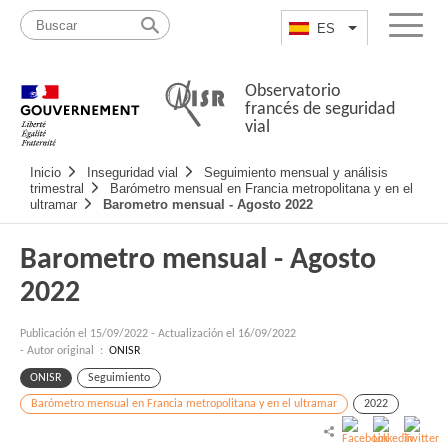
Pasar
Mapa
al
web
ES
List additional a
Menu
contenido
Observatorio
francés de seguridad
vial
Navigation
Inicio
Inseguridad vial
Seguimiento mensual y análisis
principale
trimestral
Barómetro mensual en Francia metropolitana y en el
ultramar
Barometro mensual - Agosto 2022
Barometro mensual - Agosto
2022
Publicación el
15/09/2022
-
Actualización el 16/09/2022
- Autor original :
ONISR
ONISR
Seguimiento
Barómetro mensual en Francia metropolitana y en el ultramar
2022