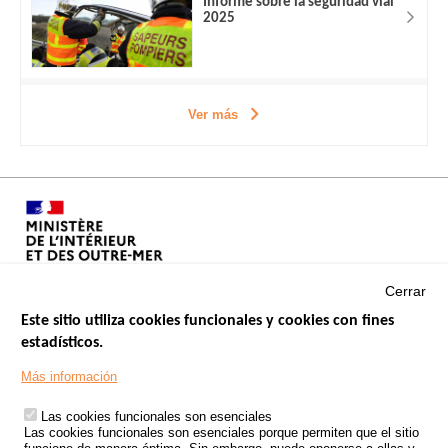
Informe sobre la seguridad vial
2025
Ver más
Cerrar
Este sitio utiliza cookies funcionales y cookies con fines
estadísticos.
Menu
SITIOS DE GOBIERNO
Footer
Más información
INSEGURIDAD VIAL
Las cookies funcionales son esenciales
TRATAMIENTO DE DATOS PERSONALES PROCEDENTES DE
Las cookies funcionales son esenciales porque permiten que el sitio
ACCIDENTES DE TRÁFICO