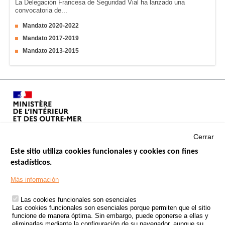
La Delegación Francesa de Seguridad Vial ha lanzado una
convocatoria de...
Mandato 2020-2022
Mandato 2017-2019
Mandato 2013-2015
Cerrar
Este sitio utiliza cookies funcionales y cookies con fines
estadísticos.
Menu
SITIOS DE GOBIERNO
Footer
Más información
INSEGURIDAD VIAL
Las cookies funcionales son esenciales
TRATAMIENTO DE DATOS PERSONALES PROCEDENTES DE
Las cookies funcionales son esenciales porque permiten que el sitio
ACCIDENTES DE TRÁFICO
funcione de manera óptima. Sin embargo, puede oponerse a ellas y
eliminarlas mediante la configuración de su navegador, aunque su