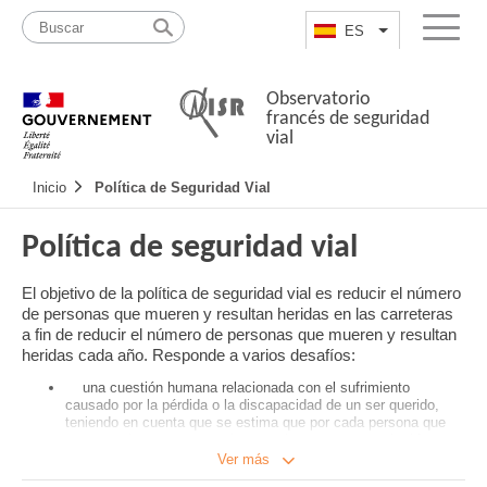
Pasar
Mapa
al
web
ES
List additional a
Menu
contenido
Observatorio
francés de seguridad
vial
Navigation
Inicio
Política de Seguridad Vial
principale
Política de seguridad vial
El objetivo de la política de seguridad vial es reducir el número
de personas que mueren y resultan heridas en las carreteras
a fin de reducir el número de personas que mueren y resultan
heridas cada año. Responde a varios desafíos:
una cuestión humana relacionada con el sufrimiento
causado por la pérdida o la discapacidad de un ser querido,
teniendo en cuenta que se estima que por cada persona que
muere en las carreteras, siete resultan gravemente heridas;
una cuestión social vinculada a la desaparición de parte de
Ver más
las fuerzas vitales de la sociedad, en particular de los jóvenes;