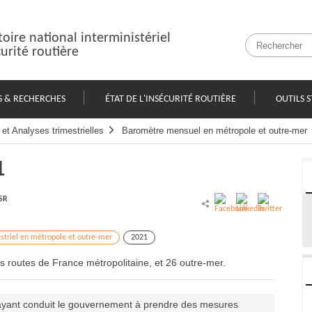
oire national interministériel
curité routière
S & RECHERCHES
ÉTAT DE L'INSÉCURITÉ ROUTIÈRE
OUTILS S
et Analyses trimestrielles
Baromètre mensuel en métropole et outre-mer
1
SR
striel en métropole et outre-mer
2021
 routes de France métropolitaine, et 26 outre-mer.
 ayant conduit le gouvernement à prendre des mesures