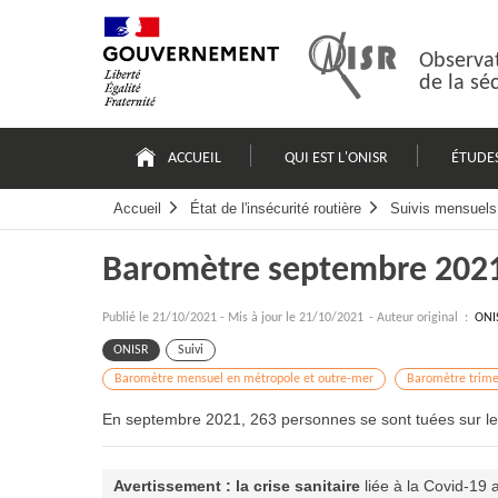
Passer
Plan
au
du
contenu
site
Observat
de la sé
Navigation
principale
ACCUEIL
QUI EST L'ONISR
ÉTUDE
Accueil
État de l'insécurité routière
Suivis mensuels 
Baromètre septembre 202
Publié le
21/10/2021
-
Mis à jour le 21/10/2021
- Auteur original :
ONI
ONISR
Suivi
Baromètre mensuel en métropole et outre-mer
Baromètre trime
En septembre 2021, 263 personnes se sont tuées sur les
Avertissement : la crise sanitaire
liée à la Covid-19