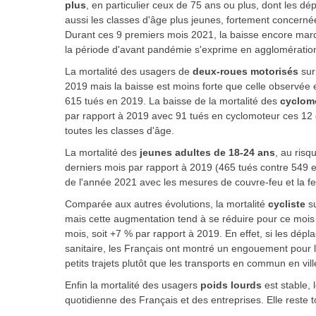
plus
, en particulier ceux de 75 ans ou plus, dont les d
aussi les classes d'âge plus jeunes, fortement concernée
Durant ces 9 premiers mois 2021, la baisse encore marq
la période d'avant pandémie s'exprime en agglomération
La mortalité des usagers de
deux-roues motorisés
sur
2019 mais la baisse est moins forte que celle observée
615 tués en 2019. La baisse de la mortalité des
cyclom
par rapport à 2019 avec 91 tués en cyclomoteur ces 12 
toutes les classes d'âge.
La mortalité des
jeunes adultes de 18-24 ans
, au risq
derniers mois par rapport à 2019 (465 tués contre 549 e
de l'année 2021 avec les mesures de couvre-feu et la fer
Comparée aux autres évolutions, la mortalité
cycliste
s
mais cette augmentation tend à se réduire pour ce mois
mois, soit +7 % par rapport à 2019. En effet, si les dépl
sanitaire, les Français ont montré un engouement pour l
petits trajets plutôt que les transports en commun en vill
Enfin la mortalité des usagers
poids lourds
est stable, 
quotidienne des Français et des entreprises. Elle reste t