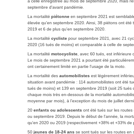
à celle enregistrée au mois de septembre 2020, mais res
septembre d'avant pandémie.
La mortalité
piétonne
en septembre 2021 est semblable 
élevée qu'en septembre 2020. Ainsi, 38 piétons ont été
2019 et 6 de plus qu'en septembre 2020.
La mortalité
cycliste
pour septembre 2021, avec 21 cycli
2020 (16 tués de moins) et comparable à celle de sept
La mortalité
motocycliste
, avec 60 tués, est inférieur
Le mois de septembre 2021 a pourtant été particulièrem
ont certainement limité en partie l'usage de la moto.
La mortalité des
automobilistes
est légèrement inférieu
situation avant pandémie : 114 automobilistes ont été 
tués de moins) et 139 en septembre 2019 (soit 25 tués d
chaque mois très en-dessous de la mortalité automobili
moyenne par mois), à l’exception du mois de juillet derni
20
enfants ou adolescents
ont été tués sur les rout
ou septembre 2019. Depuis le début de l'année, la mort
qu'en 2020 ou 2019 (respectivement +38% et +33% de p
50
jeunes de 18-24 ans
se sont tués sur les routes e