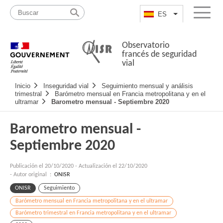
Pasar
Mapa
al
web
ES
List additional a
Menu
contenido
Observatorio
francés de seguridad
vial
Navigation
Inicio
Inseguridad vial
Seguimiento mensual y análisis
principale
trimestral
Barómetro mensual en Francia metropolitana y en el
ultramar
Barometro mensual - Septiembre 2020
Barometro mensual -
Septiembre 2020
Publicación el
20/10/2020
-
Actualización el 22/10/2020
- Autor original :
ONISR
ONISR
Seguimiento
Barómetro mensual en Francia metropolitana y en el ultramar
Barómetro trimestral en Francia metropolitana y en el ultramar