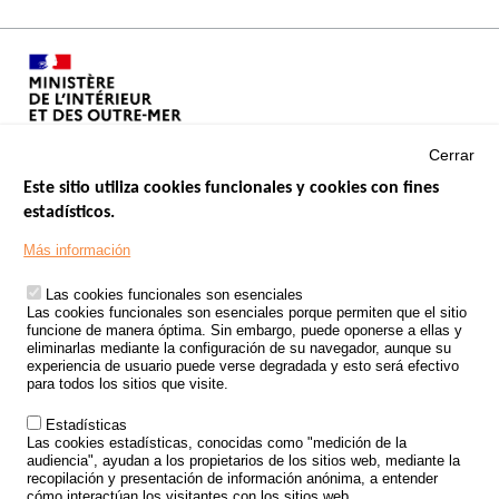
Cerrar
Este sitio utiliza cookies funcionales y cookies con fines
estadísticos.
Menu
SITIOS DE GOBIERNO
Footer
Más información
INSEGURIDAD VIAL
Las cookies funcionales son esenciales
TRATAMIENTO DE DATOS PERSONALES PROCEDENTES DE
Las cookies funcionales son esenciales porque permiten que el sitio
ACCIDENTES DE TRÁFICO
funcione de manera óptima. Sin embargo, puede oponerse a ellas y
eliminarlas mediante la configuración de su navegador, aunque su
ESTUDIOS
experiencia de usuario puede verse degradada y esto será efectivo
para todos los sitios que visite.
CONVOCATORIA DE PROYECTOS DE ESTUDIOS
Estadísticas
POLÍTICA DE SEGURIDAD VIAL
Las cookies estadísticas, conocidas como "medición de la
audiencia", ayudan a los propietarios de los sitios web, mediante la
recopilación y presentación de información anónima, a entender
Outils
EVENTOS
cómo interactúan los visitantes con los sitios web.