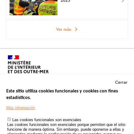
2025
Ver más
Cerrar
Este sitio utiliza cookies funcionales y cookies con fines
estadísticos.
Menu
SITIOS DE GOBIERNO
Footer
Más información
INSEGURIDAD VIAL
Las cookies funcionales son esenciales
TRATAMIENTO DE DATOS PERSONALES PROCEDENTES DE
Las cookies funcionales son esenciales porque permiten que el sitio
ACCIDENTES DE TRÁFICO
funcione de manera óptima. Sin embargo, puede oponerse a ellas y