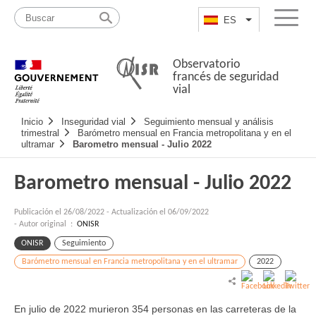
Pasar
Mapa
al
web
ES
List additional a
Menu
contenido
Observatorio
francés de seguridad
vial
Navigation
Inicio
Inseguridad vial
Seguimiento mensual y análisis
principale
trimestral
Barómetro mensual en Francia metropolitana y en el
ultramar
Barometro mensual - Julio 2022
Barometro mensual - Julio 2022
Publicación el
26/08/2022
-
Actualización el 06/09/2022
- Autor original :
ONISR
ONISR
Seguimiento
Barómetro mensual en Francia metropolitana y en el ultramar
2022
En julio de 2022 murieron 354 personas en las carreteras de la