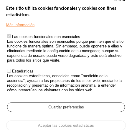
Este sitio utiliza cookies funcionales y cookies con fines
estadísticos.
Menu
SITIOS DE GOBIERNO
Footer
Más información
INSEGURIDAD VIAL
Las cookies funcionales son esenciales
TRATAMIENTO DE DATOS PERSONALES PROCEDENTES DE
Las cookies funcionales son esenciales porque permiten que el sitio
ACCIDENTES DE TRÁFICO
funcione de manera óptima. Sin embargo, puede oponerse a ellas y
eliminarlas mediante la configuración de su navegador, aunque su
ESTUDIOS
experiencia de usuario puede verse degradada y esto será efectivo
para todos los sitios que visite.
CONVOCATORIA DE PROYECTOS DE ESTUDIOS
Estadísticas
POLÍTICA DE SEGURIDAD VIAL
Las cookies estadísticas, conocidas como "medición de la
audiencia", ayudan a los propietarios de los sitios web, mediante la
recopilación y presentación de información anónima, a entender
Outils
EVENTOS
cómo interactúan los visitantes con los sitios web.
PREGUNTAS MÁS FRECUENTES
GLOSARIO
Guardar preferencias
Cookie settings
Aceptar las cookies estadísticas
Menu
Mapa del sitio
Protección de datos y Cookies
Administrar las cookies
Pied