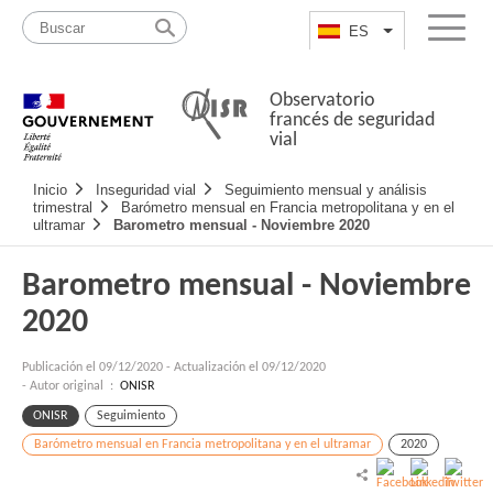
Pasar
Mapa
al
web
ES
List additional a
Menu
contenido
Observatorio
francés de seguridad
vial
Navigation
Inicio
Inseguridad vial
Seguimiento mensual y análisis
principale
trimestral
Barómetro mensual en Francia metropolitana y en el
ultramar
Barometro mensual - Noviembre 2020
Barometro mensual - Noviembre
2020
Publicación el
09/12/2020
-
Actualización el 09/12/2020
- Autor original :
ONISR
ONISR
Seguimiento
Barómetro mensual en Francia metropolitana y en el ultramar
2020