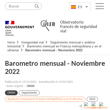
Pasar
Mapa
al
web
ES
List additional a
Menu
contenido
Observatorio
francés de seguridad
vial
Navigation
Inicio
Inseguridad vial
Seguimiento mensual y análisis
principale
trimestral
Barómetro mensual en Francia metropolitana y en el
ultramar
Barometro mensual - Noviembre 2022
Barometro mensual - Noviembre
2022
Publicación el
13/12/2022
-
Actualización el 15/02/2023
- Autor original :
ONISR
ONISR
Seguimiento
Barómetro mensual en Francia metropolitana y en el ultramar
2022