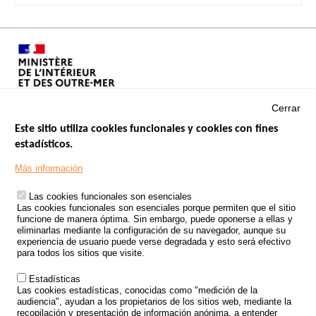
Cerrar
Este sitio utiliza cookies funcionales y cookies con fines
estadísticos.
Menu
SITIOS DE GOBIERNO
Footer
Más información
INSEGURIDAD VIAL
Las cookies funcionales son esenciales
TRATAMIENTO DE DATOS PERSONALES PROCEDENTES DE
Las cookies funcionales son esenciales porque permiten que el sitio
ACCIDENTES DE TRÁFICO
funcione de manera óptima. Sin embargo, puede oponerse a ellas y
eliminarlas mediante la configuración de su navegador, aunque su
ESTUDIOS
experiencia de usuario puede verse degradada y esto será efectivo
para todos los sitios que visite.
CONVOCATORIA DE PROYECTOS DE ESTUDIOS
Estadísticas
POLÍTICA DE SEGURIDAD VIAL
Las cookies estadísticas, conocidas como "medición de la
audiencia", ayudan a los propietarios de los sitios web, mediante la
recopilación y presentación de información anónima, a entender