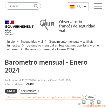
Pasar
Mapa
al
web
ES
List additional a
Menu
contenido
Observatorio
francés de seguridad
vial
Navigation
Inicio
Inseguridad vial
Seguimiento mensual y análisis
principale
trimestral
Barómetro mensual en Francia metropolitana y en el
ultramar
Barometro mensual - Enero 2024
Barometro mensual - Enero
2024
Publicación el
12/02/2024
-
Actualización el 15/02/2024
- Autor original :
ONISR
ONISR
Seguimiento
Barómetro mensual en Francia metropolitana y en el ultramar
2024