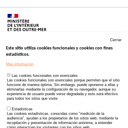
Cerrar
Este sitio utiliza cookies funcionales y cookies con fines
estadísticos.
Menu
SITIOS DE GOBIERNO
Footer
Más información
INSEGURIDAD VIAL
Las cookies funcionales son esenciales
TRATAMIENTO DE DATOS PERSONALES PROCEDENTES DE
Las cookies funcionales son esenciales porque permiten que el sitio
ACCIDENTES DE TRÁFICO
funcione de manera óptima. Sin embargo, puede oponerse a ellas y
eliminarlas mediante la configuración de su navegador, aunque su
ESTUDIOS
experiencia de usuario puede verse degradada y esto será efectivo
para todos los sitios que visite.
CONVOCATORIA DE PROYECTOS DE ESTUDIOS
Estadísticas
POLÍTICA DE SEGURIDAD VIAL
Las cookies estadísticas, conocidas como "medición de la
audiencia", ayudan a los propietarios de los sitios web, mediante la
recopilación y presentación de información anónima, a entender
Outils
EVENTOS
cómo interactúan los visitantes con los sitios web.