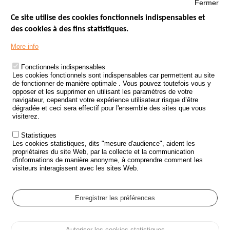
Fermer
Ce site utilise des cookies fonctionnels indispensables et
des cookies à des fins statistiques.
Menu
LES SITES PUBLICS
More info
Footer
ÉTAT DE L’INSÉCURITÉ ROUTIÈRE
Fonctionnels indispensables
Les cookies fonctionnels sont indispensables car permettent au site
TRAITEMENT DES DONNÉES PERSONNELLES DES ACCIDENTS DE
de fonctionner de manière optimale . Vous pouvez toutefois vous y
LA ROUTE
opposer et les supprimer en utilisant les paramètres de votre
navigateur, cependant votre expérience utilisateur risque d’être
ETUDES ET RECHERCHES
dégradée et ceci sera effectif pour l'ensemble des sites que vous
visiterez.
APPEL À PROJETS
Statistiques
POLITIQUE DE SÉCURITÉ ROUTIÈRE
Les cookies statistiques, dits "mesure d'audience", aident les
propriétaires du site Web, par la collecte et la communication
d'informations de manière anonyme, à comprendre comment les
Outils
AGENDA
visiteurs interagissent avec les sites Web.
FAQ
GLOSSAIRE
Enregistrer les préférences
Cookie settings
Autoriser les cookies statistiques