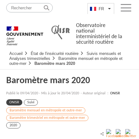
Passer
Plan
au
du
FR
Lister les actio
Menu
contenu
site
Observatoire
national
interministériel de la
sécurité routière
Navigation
Accueil
État de l'insécurité routière
Suivis mensuels et
principale
Analyses trimestrielles
Baromètre mensuel en métropole et
outre-mer
Baromètre mars 2020
Baromètre mars 2020
Publié le
09/04/2020
-
Mis à jour le 20/04/2020
- Auteur original :
ONISR
ONISR
Suivi
Baromètre mensuel en métropole et outre-mer
Baromètre trimestriel en métropole et outre-mer
2020