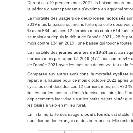
Durant ces 10 premiers mois 2021, la baisse encore mar
la période d'avant pandémie s'exprime en agglomération
La mortalité des usagers de
deux-roues motorisés
sur
2019 mais la baisse est moins forte que celle observée
% avec 564 tués ces 12 derniers mois contre 614 tués en
se maintient depuis le début de l'année 2021, -28 % pa
mois contre 134 en 2019 ; une baisse qui touche toutes 
La mortalité des
jeunes adultes de 18-24 ans
, au risq
derniers mois par rapport à 2019 (477 tués contre 549 e
de l'année 2021 avec les mesures de couvre-feu et la fer
Comparée aux autres évolutions, la mortalité
cycliste
su
repart à la hausse pour ce mois d'octobre 2021 après 
cyclistes sont décédés ces 12 derniers mois, soit +20 % 
limités par les mesures liées à la crise sanitaire, les F
déplacements individuels sur les petits trajets plutôt q
les loisirs à vélo en milieu rural.
Enfin la mortalité des usagers
poids lourds
est stable, 
quotidienne des Français et des entreprises. Elle reste t