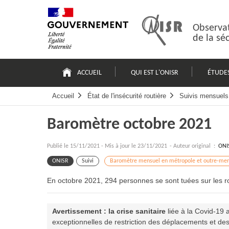
Passer
Plan
au
du
contenu
site
Observat
de la sé
Navigation
principale
ACCUEIL
QUI EST L'ONISR
ÉTUDE
Accueil
État de l'insécurité routière
Suivis mensuels 
Baromètre octobre 2021
Publié le
15/11/2021
-
Mis à jour le 23/11/2021
- Auteur original :
ONI
ONISR
Suivi
Baromètre mensuel en métropole et outre-mer
En octobre 2021, 294 personnes se sont tuées sur les ro
Avertissement : la crise sanitaire
liée à la Covid-19
exceptionnelles de restriction des déplacements et des ac