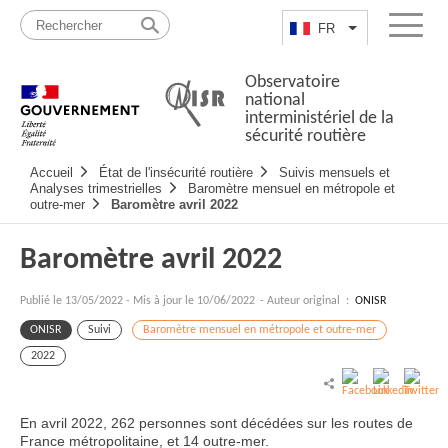
Passer
Plan
au
du
FR
Lister les actio
Menu
contenu
site
Observatoire
national
interministériel de la
sécurité routière
Navigation
Accueil
État de l'insécurité routière
Suivis mensuels et
principale
Analyses trimestrielles
Baromètre mensuel en métropole et
outre-mer
Baromètre avril 2022
Baromètre avril 2022
Publié le
13/05/2022
-
Mis à jour le 10/06/2022
- Auteur original :
ONISR
ONISR
Suivi
Baromètre mensuel en métropole et outre-mer
2022
En avril 2022, 262 personnes sont décédées sur les routes de
France métropolitaine, et 14 outre-mer.