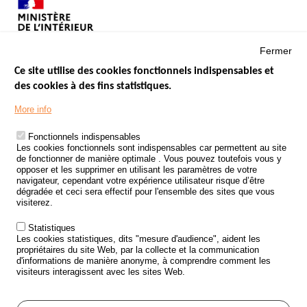
Fermer
Ce site utilise des cookies fonctionnels indispensables et
des cookies à des fins statistiques.
Menu
LES SITES PUBLICS
More info
Footer
ÉTAT DE L’INSÉCURITÉ ROUTIÈRE
Fonctionnels indispensables
Les cookies fonctionnels sont indispensables car permettent au site
TRAITEMENT DES DONNÉES PERSONNELLES DES ACCIDENTS DE
de fonctionner de manière optimale . Vous pouvez toutefois vous y
LA ROUTE
opposer et les supprimer en utilisant les paramètres de votre
navigateur, cependant votre expérience utilisateur risque d’être
ETUDES ET RECHERCHES
dégradée et ceci sera effectif pour l'ensemble des sites que vous
visiterez.
APPEL À PROJETS
Statistiques
POLITIQUE DE SÉCURITÉ ROUTIÈRE
Les cookies statistiques, dits "mesure d'audience", aident les
propriétaires du site Web, par la collecte et la communication
d'informations de manière anonyme, à comprendre comment les
Outils
AGENDA
visiteurs interagissent avec les sites Web.
FAQ
GLOSSAIRE