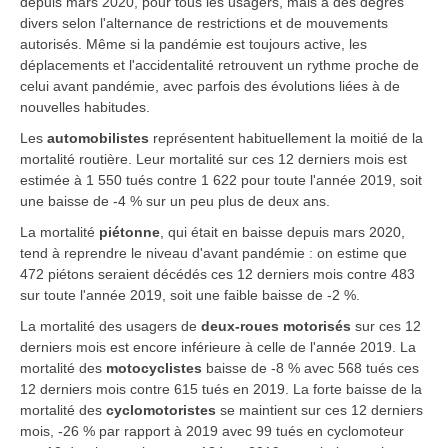
depuis mars 2020, pour tous les usagers, mais à des degrés
divers selon l'alternance de restrictions et de mouvements
autorisés. Même si la pandémie est toujours active, les
déplacements et l'accidentalité retrouvent un rythme proche de
celui avant pandémie, avec parfois des évolutions liées à de
nouvelles habitudes.
Les
automobilistes
représentent habituellement la moitié de la
mortalité routière. Leur mortalité sur ces 12 derniers mois est
estimée à 1 550 tués contre 1 622 pour toute l'année 2019, soit
une baisse de -4 % sur un peu plus de deux ans.
La mortalité
piétonne
, qui était en baisse depuis mars 2020,
tend à reprendre le niveau d'avant pandémie : on estime que
472 piétons seraient décédés ces 12 derniers mois contre 483
sur toute l'année 2019, soit une faible baisse de -2 %.
La mortalité des usagers de
deux-roues motorisés
sur ces 12
derniers mois est encore inférieure à celle de l'année 2019. La
mortalité des
motocyclistes
baisse de -8 % avec 568 tués ces
12 derniers mois contre 615 tués en 2019. La forte baisse de la
mortalité des
cyclomotoristes
se maintient sur ces 12 derniers
mois, -26 % par rapport à 2019 avec 99 tués en cyclomoteur