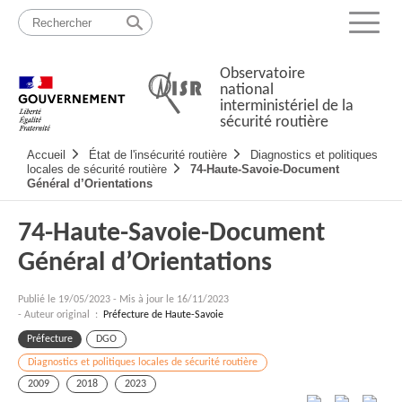
Passer
Plan
au
du
Menu
contenu
site
Observatoire
national
interministériel de la
sécurité routière
Navigation
Accueil
État de l'insécurité routière
Diagnostics et politiques
principale
locales de sécurité routière
74-Haute-Savoie-Document
Général d’Orientations
74-Haute-Savoie-Document
Général d’Orientations
Publié le
19/05/2023
-
Mis à jour le 16/11/2023
- Auteur original :
Préfecture de Haute-Savoie
Préfecture
DGO
Diagnostics et politiques locales de sécurité routière
2009
2018
2023