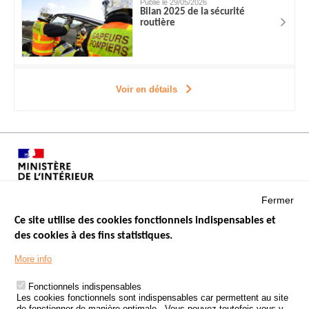
Publié le 29/05/2026
Bilan 2025 de la sécurité
routière
Voir en détails
Fermer
Ce site utilise des cookies fonctionnels indispensables et
des cookies à des fins statistiques.
Menu
LES SITES PUBLICS
More info
Footer
ÉTAT DE L’INSÉCURITÉ ROUTIÈRE
Fonctionnels indispensables
Les cookies fonctionnels sont indispensables car permettent au site
TRAITEMENT DES DONNÉES PERSONNELLES DES ACCIDENTS DE
de fonctionner de manière optimale . Vous pouvez toutefois vous y