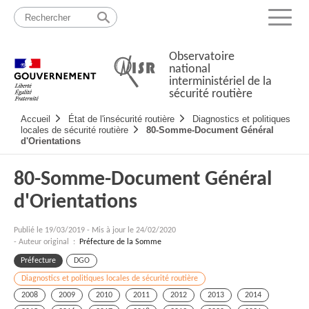
Passer
Plan
au
du
Menu
contenu
site
Observatoire
national
interministériel de la
sécurité routière
Navigation
Accueil
État de l'insécurité routière
Diagnostics et politiques
principale
locales de sécurité routière
80-Somme-Document Général
d'Orientations
80-Somme-Document Général
d'Orientations
Publié le
19/03/2019
-
Mis à jour le 24/02/2020
- Auteur original :
Préfecture de la Somme
Préfecture
DGO
Diagnostics et politiques locales de sécurité routière
2008
2009
2010
2011
2012
2013
2014