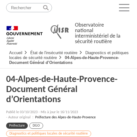
Passer
Plan
au
du
Menu
contenu
site
Observatoire
national
interministériel de la
sécurité routière
Navigation
Accueil
État de l'insécurité routière
Diagnostics et politiques
principale
locales de sécurité routière
04-Alpes-de-Haute-Provence-
Document Général d’Orientations
04-Alpes-de-Haute-Provence-
Document Général
d’Orientations
Publié le
03/10/2023
-
Mis à jour le 16/11/2023
- Auteur original :
Préfecture des Alpes-de-Haute-Provence
Préfecture
DGO
Diagnostics et politiques locales de sécurité routière