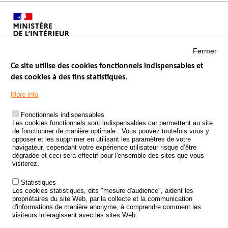
Fermer
Ce site utilise des cookies fonctionnels indispensables et
des cookies à des fins statistiques.
Menu
LES SITES PUBLICS
More info
Footer
ÉTAT DE L’INSÉCURITÉ ROUTIÈRE
Fonctionnels indispensables
Les cookies fonctionnels sont indispensables car permettent au site
TRAITEMENT DES DONNÉES PERSONNELLES DES ACCIDENTS DE
de fonctionner de manière optimale . Vous pouvez toutefois vous y
LA ROUTE
opposer et les supprimer en utilisant les paramètres de votre
navigateur, cependant votre expérience utilisateur risque d’être
ETUDES ET RECHERCHES
dégradée et ceci sera effectif pour l'ensemble des sites que vous
visiterez.
APPEL À PROJETS
Statistiques
POLITIQUE DE SÉCURITÉ ROUTIÈRE
Les cookies statistiques, dits "mesure d'audience", aident les
propriétaires du site Web, par la collecte et la communication
d'informations de manière anonyme, à comprendre comment les
Outils
AGENDA
visiteurs interagissent avec les sites Web.
FAQ