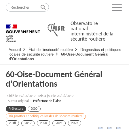
Passer
Plan
au
du
Menu
contenu
site
Observatoire
national
interministériel de la
sécurité routière
Navigation
Accueil
État de l'insécurité routière
Diagnostics et politiques
principale
locales de sécurité routière
60-Oise-Document Général
d’Orientations
60-Oise-Document Général
d’Orientations
Publié le
19/03/2019
-
Mis à jour le 20/06/2019
- Auteur original :
Préfecture de l'Oise
Préfecture
DGO
Diagnostics et politiques locales de sécurité routière
2018
2019
2020
2021
2022