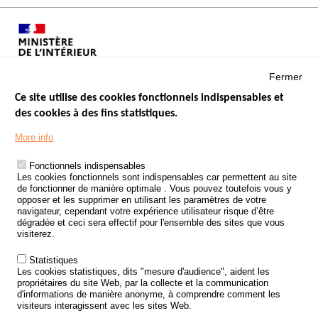
Fermer
Ce site utilise des cookies fonctionnels indispensables et
des cookies à des fins statistiques.
Menu
LES SITES PUBLICS
More info
Footer
ÉTAT DE L’INSÉCURITÉ ROUTIÈRE
Fonctionnels indispensables
Les cookies fonctionnels sont indispensables car permettent au site
TRAITEMENT DES DONNÉES PERSONNELLES DES ACCIDENTS DE
de fonctionner de manière optimale . Vous pouvez toutefois vous y
LA ROUTE
opposer et les supprimer en utilisant les paramètres de votre
navigateur, cependant votre expérience utilisateur risque d’être
ETUDES ET RECHERCHES
dégradée et ceci sera effectif pour l'ensemble des sites que vous
visiterez.
APPEL À PROJETS
Statistiques
POLITIQUE DE SÉCURITÉ ROUTIÈRE
Les cookies statistiques, dits "mesure d'audience", aident les
propriétaires du site Web, par la collecte et la communication
d'informations de manière anonyme, à comprendre comment les
Outils
AGENDA
visiteurs interagissent avec les sites Web.