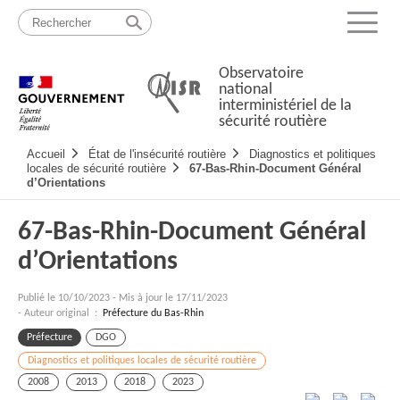
Passer
Plan
au
du
Menu
contenu
site
Observatoire
national
interministériel de la
sécurité routière
Navigation
Accueil
État de l'insécurité routière
Diagnostics et politiques
principale
locales de sécurité routière
67-Bas-Rhin-Document Général
d’Orientations
67-Bas-Rhin-Document Général
d’Orientations
Publié le
10/10/2023
-
Mis à jour le 17/11/2023
- Auteur original :
Préfecture du Bas-Rhin
Préfecture
DGO
Diagnostics et politiques locales de sécurité routière
2008
2013
2018
2023