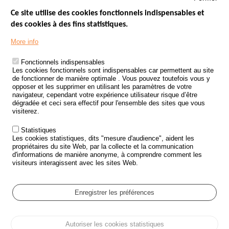
Ce site utilise des cookies fonctionnels indispensables et
des cookies à des fins statistiques.
Menu
LES SITES PUBLICS
More info
Footer
ÉTAT DE L’INSÉCURITÉ ROUTIÈRE
Fonctionnels indispensables
Les cookies fonctionnels sont indispensables car permettent au site
TRAITEMENT DES DONNÉES PERSONNELLES DES ACCIDENTS DE
de fonctionner de manière optimale . Vous pouvez toutefois vous y
LA ROUTE
opposer et les supprimer en utilisant les paramètres de votre
navigateur, cependant votre expérience utilisateur risque d’être
ETUDES ET RECHERCHES
dégradée et ceci sera effectif pour l'ensemble des sites que vous
visiterez.
APPEL À PROJETS
Statistiques
POLITIQUE DE SÉCURITÉ ROUTIÈRE
Les cookies statistiques, dits "mesure d'audience", aident les
propriétaires du site Web, par la collecte et la communication
d'informations de manière anonyme, à comprendre comment les
Outils
AGENDA
visiteurs interagissent avec les sites Web.
FAQ
GLOSSAIRE
Enregistrer les préférences
Cookie settings
Autoriser les cookies statistiques
Menu
Plan du site
Protection des données personnelles et Cookies