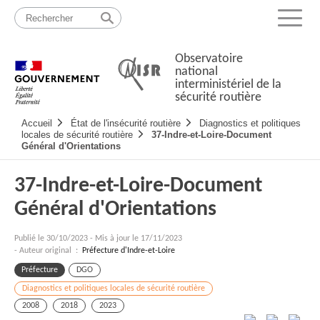
Passer
Plan
au
du
Menu
contenu
site
Observatoire
national
interministériel de la
sécurité routière
Navigation
Accueil
État de l'insécurité routière
Diagnostics et politiques
principale
locales de sécurité routière
37-Indre-et-Loire-Document
Général d'Orientations
37-Indre-et-Loire-Document
Général d'Orientations
Publié le
30/10/2023
-
Mis à jour le 17/11/2023
- Auteur original :
Préfecture d'Indre-et-Loire
Préfecture
DGO
Diagnostics et politiques locales de sécurité routière
2008
2018
2023