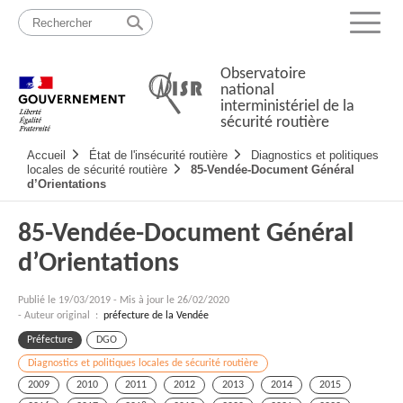
Passer
Plan
au
du
Menu
contenu
site
Observatoire
national
interministériel de la
sécurité routière
Navigation
Accueil
État de l'insécurité routière
Diagnostics et politiques
principale
locales de sécurité routière
85-Vendée-Document Général
d’Orientations
85-Vendée-Document Général
d’Orientations
Publié le
19/03/2019
-
Mis à jour le 26/02/2020
- Auteur original :
préfecture de la Vendée
Préfecture
DGO
Diagnostics et politiques locales de sécurité routière
2009
2010
2011
2012
2013
2014
2015