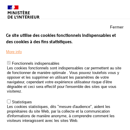
Fermer
Ce site utilise des cookies fonctionnels indispensables et
des cookies à des fins statistiques.
Menu
LES SITES PUBLICS
More info
Footer
ÉTAT DE L’INSÉCURITÉ ROUTIÈRE
Fonctionnels indispensables
Les cookies fonctionnels sont indispensables car permettent au site
TRAITEMENT DES DONNÉES PERSONNELLES DES ACCIDENTS DE
de fonctionner de manière optimale . Vous pouvez toutefois vous y
LA ROUTE
opposer et les supprimer en utilisant les paramètres de votre
navigateur, cependant votre expérience utilisateur risque d’être
ETUDES ET RECHERCHES
dégradée et ceci sera effectif pour l'ensemble des sites que vous
visiterez.
APPEL À PROJETS
Statistiques
POLITIQUE DE SÉCURITÉ ROUTIÈRE
Les cookies statistiques, dits "mesure d'audience", aident les
propriétaires du site Web, par la collecte et la communication
d'informations de manière anonyme, à comprendre comment les
Outils
AGENDA
visiteurs interagissent avec les sites Web.
FAQ