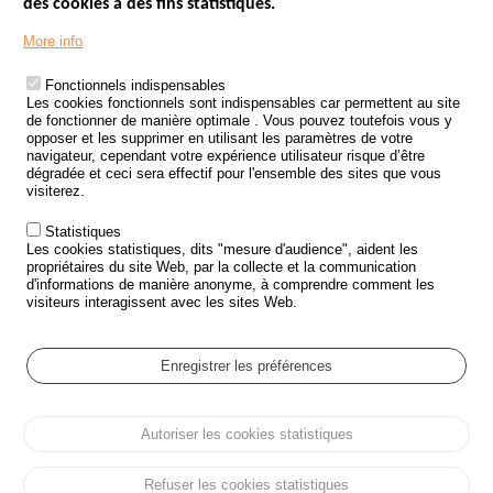
des cookies à des fins statistiques.
Menu
LES SITES PUBLICS
More info
Footer
ÉTAT DE L’INSÉCURITÉ ROUTIÈRE
Fonctionnels indispensables
Les cookies fonctionnels sont indispensables car permettent au site
TRAITEMENT DES DONNÉES PERSONNELLES DES ACCIDENTS DE
de fonctionner de manière optimale . Vous pouvez toutefois vous y
LA ROUTE
opposer et les supprimer en utilisant les paramètres de votre
navigateur, cependant votre expérience utilisateur risque d’être
ETUDES ET RECHERCHES
dégradée et ceci sera effectif pour l'ensemble des sites que vous
visiterez.
APPEL À PROJETS
Statistiques
POLITIQUE DE SÉCURITÉ ROUTIÈRE
Les cookies statistiques, dits "mesure d'audience", aident les
propriétaires du site Web, par la collecte et la communication
d'informations de manière anonyme, à comprendre comment les
Outils
AGENDA
visiteurs interagissent avec les sites Web.
FAQ
GLOSSAIRE
Enregistrer les préférences
Cookie settings
Autoriser les cookies statistiques
Menu
Plan du site
Protection des données personnelles et Cookies
Pied
Gérer les cookies
Accessibilité
Mentions légales
de
Refuser les cookies statistiques