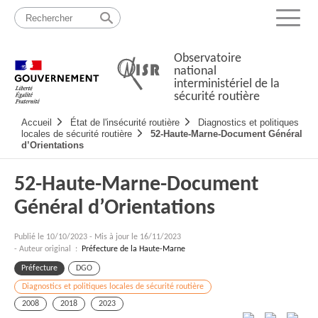
Passer
Plan
au
du
Menu
contenu
site
Observatoire
national
interministériel de la
sécurité routière
Navigation
Accueil
État de l'insécurité routière
Diagnostics et politiques
principale
locales de sécurité routière
52-Haute-Marne-Document Général
d’Orientations
52-Haute-Marne-Document
Général d’Orientations
Publié le
10/10/2023
-
Mis à jour le 16/11/2023
- Auteur original :
Préfecture de la Haute-Marne
Préfecture
DGO
Diagnostics et politiques locales de sécurité routière
2008
2018
2023