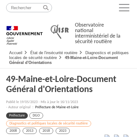
Passer
Plan
au
du
Menu
contenu
site
Observatoire
national
interministériel de la
sécurité routière
Navigation
Accueil
État de l'insécurité routière
Diagnostics et politiques
principale
locales de sécurité routière
49-Maine-et-Loire-Document
Général d'Orientations
49-Maine-et-Loire-Document
Général d'Orientations
Publié le
19/05/2023
-
Mis à jour le 16/11/2023
- Auteur original :
Préfecture de Maine-et-Loire
Préfecture
DGO
Diagnostics et politiques locales de sécurité routière
2008
2013
2018
2023