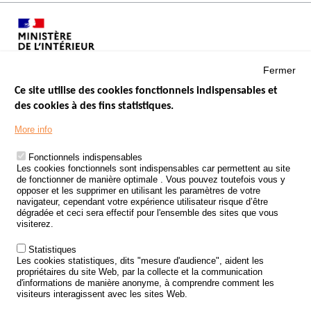
Fermer
Ce site utilise des cookies fonctionnels indispensables et
des cookies à des fins statistiques.
Menu
LES SITES PUBLICS
More info
Footer
ÉTAT DE L’INSÉCURITÉ ROUTIÈRE
Fonctionnels indispensables
Les cookies fonctionnels sont indispensables car permettent au site
TRAITEMENT DES DONNÉES PERSONNELLES DES ACCIDENTS DE
de fonctionner de manière optimale . Vous pouvez toutefois vous y
LA ROUTE
opposer et les supprimer en utilisant les paramètres de votre
navigateur, cependant votre expérience utilisateur risque d’être
ETUDES ET RECHERCHES
dégradée et ceci sera effectif pour l'ensemble des sites que vous
visiterez.
APPEL À PROJETS
Statistiques
POLITIQUE DE SÉCURITÉ ROUTIÈRE
Les cookies statistiques, dits "mesure d'audience", aident les
propriétaires du site Web, par la collecte et la communication
d'informations de manière anonyme, à comprendre comment les
Outils
AGENDA
visiteurs interagissent avec les sites Web.
FAQ