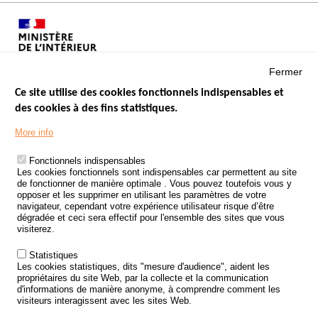
Fermer
Ce site utilise des cookies fonctionnels indispensables et
des cookies à des fins statistiques.
Menu
LES SITES PUBLICS
More info
Footer
ÉTAT DE L’INSÉCURITÉ ROUTIÈRE
Fonctionnels indispensables
Les cookies fonctionnels sont indispensables car permettent au site
TRAITEMENT DES DONNÉES PERSONNELLES DES ACCIDENTS DE
de fonctionner de manière optimale . Vous pouvez toutefois vous y
LA ROUTE
opposer et les supprimer en utilisant les paramètres de votre
navigateur, cependant votre expérience utilisateur risque d’être
ETUDES ET RECHERCHES
dégradée et ceci sera effectif pour l'ensemble des sites que vous
visiterez.
APPEL À PROJETS
Statistiques
POLITIQUE DE SÉCURITÉ ROUTIÈRE
Les cookies statistiques, dits "mesure d'audience", aident les
propriétaires du site Web, par la collecte et la communication
d'informations de manière anonyme, à comprendre comment les
Outils
AGENDA
visiteurs interagissent avec les sites Web.
FAQ