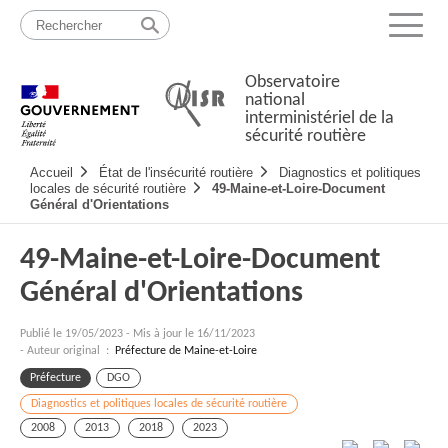
Passer
Plan
au
du
Menu
contenu
site
Observatoire
national
interministériel de la
sécurité routière
Navigation
Accueil
État de l'insécurité routière
Diagnostics et politiques
principale
locales de sécurité routière
49-Maine-et-Loire-Document
Général d'Orientations
49-Maine-et-Loire-Document
Général d'Orientations
Publié le
19/05/2023
-
Mis à jour le 16/11/2023
- Auteur original :
Préfecture de Maine-et-Loire
Préfecture
DGO
Diagnostics et politiques locales de sécurité routière
2008
2013
2018
2023