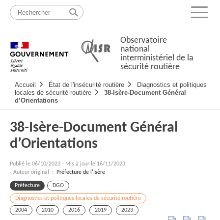
Passer
Plan
au
du
Menu
contenu
site
Observatoire
national
interministériel de la
sécurité routière
Navigation
Accueil
État de l'insécurité routière
Diagnostics et politiques
principale
locales de sécurité routière
38-Isère-Document Général
d’Orientations
38-Isère-Document Général
d’Orientations
Publié le
06/10/2023
-
Mis à jour le 16/11/2023
- Auteur original :
Préfecture de l'Isère
Préfecture
DGO
Diagnostics et politiques locales de sécurité routière
2004
2010
2016
2019
2023