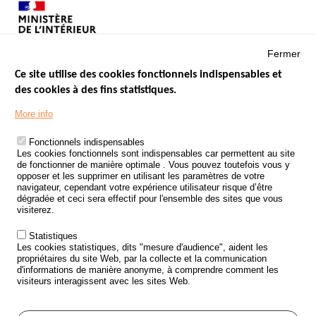
Fermer
Ce site utilise des cookies fonctionnels indispensables et
des cookies à des fins statistiques.
Menu
LES SITES PUBLICS
More info
Footer
ÉTAT DE L’INSÉCURITÉ ROUTIÈRE
Fonctionnels indispensables
Les cookies fonctionnels sont indispensables car permettent au site
TRAITEMENT DES DONNÉES PERSONNELLES DES ACCIDENTS DE
de fonctionner de manière optimale . Vous pouvez toutefois vous y
LA ROUTE
opposer et les supprimer en utilisant les paramètres de votre
navigateur, cependant votre expérience utilisateur risque d’être
ETUDES ET RECHERCHES
dégradée et ceci sera effectif pour l'ensemble des sites que vous
visiterez.
APPEL À PROJETS
Statistiques
POLITIQUE DE SÉCURITÉ ROUTIÈRE
Les cookies statistiques, dits "mesure d'audience", aident les
propriétaires du site Web, par la collecte et la communication
d'informations de manière anonyme, à comprendre comment les
Outils
AGENDA
visiteurs interagissent avec les sites Web.
FAQ
GLOSSAIRE