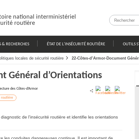
oire national interministériel
curité routière
S & RECHERCHES
ÉTAT DE L'INSÉCURITÉ ROUTIÈRE
OUTILS S
litiques locales de sécurité routière
22-Côtes-d’Armor-Document Généra
t Général d’Orientations
ecture des Côtes-d’Armor
 routière
nostic de l'insécurité routière et identifie les orientations
ontre les conduites dangereuses continue. Il est important de