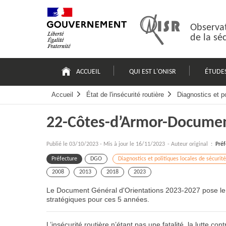
Passer
Plan
au
du
contenu
site
Observat
de la sé
Navigation
principale
ACCUEIL
QUI EST L'ONISR
ÉTUDE
Accueil
État de l'insécurité routière
Diagnostics et po
22-Côtes-d’Armor-Documen
Publié le
03/10/2023
-
Mis à jour le 16/11/2023
- Auteur original :
Préf
Préfecture
DGO
Diagnostics et politiques locales de sécurité
2008
2013
2018
2023
Le Document Général d'Orientations 2023-2027 pose le diag
stratégiques pour ces 5 années.
L’insécurité routière n’étant pas une fatalité, la lutte c