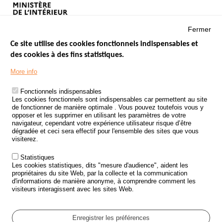
Fermer
Ce site utilise des cookies fonctionnels indispensables et
des cookies à des fins statistiques.
Menu
LES SITES PUBLICS
More info
Footer
ÉTAT DE L’INSÉCURITÉ ROUTIÈRE
Fonctionnels indispensables
Les cookies fonctionnels sont indispensables car permettent au site
TRAITEMENT DES DONNÉES PERSONNELLES DES ACCIDENTS DE
de fonctionner de manière optimale . Vous pouvez toutefois vous y
LA ROUTE
opposer et les supprimer en utilisant les paramètres de votre
navigateur, cependant votre expérience utilisateur risque d’être
ETUDES ET RECHERCHES
dégradée et ceci sera effectif pour l'ensemble des sites que vous
visiterez.
APPEL À PROJETS
Statistiques
POLITIQUE DE SÉCURITÉ ROUTIÈRE
Les cookies statistiques, dits "mesure d'audience", aident les
propriétaires du site Web, par la collecte et la communication
d'informations de manière anonyme, à comprendre comment les
Outils
AGENDA
visiteurs interagissent avec les sites Web.
FAQ
GLOSSAIRE
Enregistrer les préférences