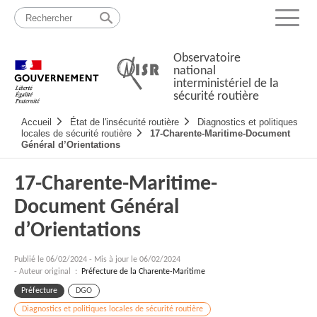
Passer
Plan
au
du
Menu
contenu
site
Observatoire
national
interministériel de la
sécurité routière
Navigation
Accueil
État de l'insécurité routière
Diagnostics et politiques
principale
locales de sécurité routière
17-Charente-Maritime-Document
Général d’Orientations
17-Charente-Maritime-
Document Général
d’Orientations
Publié le
06/02/2024
-
Mis à jour le 06/02/2024
- Auteur original :
Préfecture de la Charente-Maritime
Préfecture
DGO
Diagnostics et politiques locales de sécurité routière