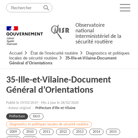
Passer
Plan
au
du
Menu
contenu
site
Observatoire
national
interministériel de la
sécurité routière
Navigation
Accueil
État de l'insécurité routière
Diagnostics et politiques
principale
locales de sécurité routière
35-Ille-et-Vilaine-Document
Général d’Orientations
35-Ille-et-Vilaine-Document
Général d’Orientations
Publié le
19/03/2019
-
Mis à jour le 26/02/2020
- Auteur original :
Préfecture d’Ille-et-Vilaine
Préfecture
DGO
Diagnostics et politiques locales de sécurité routière
2009
2010
2011
2012
2013
2014
2015