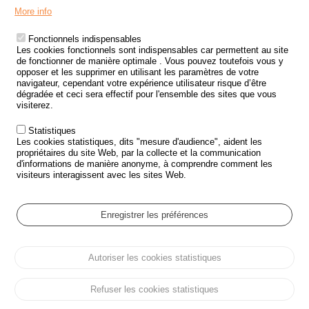
Menu
LES SITES PUBLICS
More info
Footer
ÉTAT DE L’INSÉCURITÉ ROUTIÈRE
Fonctionnels indispensables
Les cookies fonctionnels sont indispensables car permettent au site
TRAITEMENT DES DONNÉES PERSONNELLES DES ACCIDENTS DE
de fonctionner de manière optimale . Vous pouvez toutefois vous y
LA ROUTE
opposer et les supprimer en utilisant les paramètres de votre
navigateur, cependant votre expérience utilisateur risque d’être
ETUDES ET RECHERCHES
dégradée et ceci sera effectif pour l'ensemble des sites que vous
visiterez.
APPEL À PROJETS
Statistiques
POLITIQUE DE SÉCURITÉ ROUTIÈRE
Les cookies statistiques, dits "mesure d'audience", aident les
propriétaires du site Web, par la collecte et la communication
d'informations de manière anonyme, à comprendre comment les
Outils
AGENDA
visiteurs interagissent avec les sites Web.
FAQ
GLOSSAIRE
Enregistrer les préférences
Cookie settings
Autoriser les cookies statistiques
Menu
Plan du site
Protection des données personnelles et Cookies
Pied
Gérer les cookies
Accessibilité
Mentions légales
de
Refuser les cookies statistiques
page
Tous droits réservés © ONISR 2026