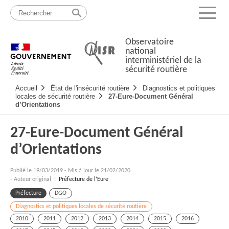
Passer
Plan
au
du
Menu
contenu
site
Observatoire
national
interministériel de la
sécurité routière
Navigation
Accueil
État de l'insécurité routière
Diagnostics et politiques
principale
locales de sécurité routière
27-Eure-Document Général
d’Orientations
27-Eure-Document Général
d’Orientations
Publié le
19/03/2019
-
Mis à jour le 21/02/2020
- Auteur original :
Préfecture de l’Eure
Préfecture
DGO
Diagnostics et politiques locales de sécurité routière
2010
2011
2012
2013
2014
2015
2016