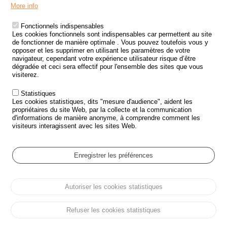
Menu
LES SITES PUBLICS
More info
Footer
ÉTAT DE L’INSÉCURITÉ ROUTIÈRE
Fonctionnels indispensables
Les cookies fonctionnels sont indispensables car permettent au site
TRAITEMENT DES DONNÉES PERSONNELLES DES ACCIDENTS DE
de fonctionner de manière optimale . Vous pouvez toutefois vous y
LA ROUTE
opposer et les supprimer en utilisant les paramètres de votre
navigateur, cependant votre expérience utilisateur risque d’être
ETUDES ET RECHERCHES
dégradée et ceci sera effectif pour l'ensemble des sites que vous
visiterez.
APPEL À PROJETS
Statistiques
POLITIQUE DE SÉCURITÉ ROUTIÈRE
Les cookies statistiques, dits "mesure d'audience", aident les
propriétaires du site Web, par la collecte et la communication
d'informations de manière anonyme, à comprendre comment les
Outils
AGENDA
visiteurs interagissent avec les sites Web.
FAQ
GLOSSAIRE
Enregistrer les préférences
Cookie settings
Autoriser les cookies statistiques
Menu
Plan du site
Protection des données personnelles et Cookies
Pied
Gérer les cookies
Accessibilité
Mentions légales
de
Refuser les cookies statistiques
page
Tous droits réservés © ONISR 2026