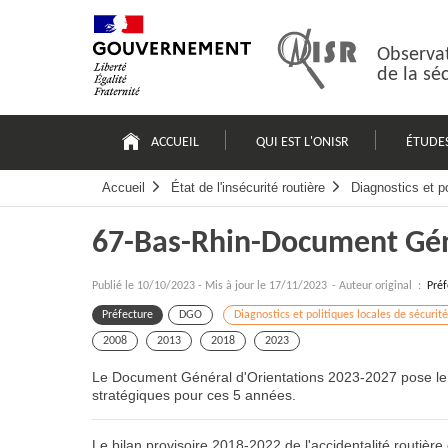
Passer
Plan
au
du
contenu
site
Observat
de la sé
Navigation
principale
ACCUEIL
QUI EST L'ONISR
ÉTUDE
Accueil
État de l'insécurité routière
Diagnostics et po
67-Bas-Rhin-Document Gén
Publié le
10/10/2023
-
Mis à jour le 17/11/2023
- Auteur original :
Préf
Préfecture
DGO
Diagnostics et politiques locales de sécurité
2008
2013
2018
2023
Le Document Général d'Orientations 2023-2027 pose le diag
stratégiques pour ces 5 années.
Le bilan provisoire 2018-2022 de l'accidentalité routière