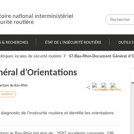
oire national interministériel
curité routière
S & RECHERCHES
ÉTAT DE L'INSÉCURITÉ ROUTIÈRE
OUTILS S
litiques locales de sécurité routière
67-Bas-Rhin-Document Général d’O
éral d’Orientations
ecture du Bas-Rhin
 routière
nostic de l'insécurité routière et identifie les orientations
 dans le Bas-Rhin fait état de : 3587 accidents corporels, 196