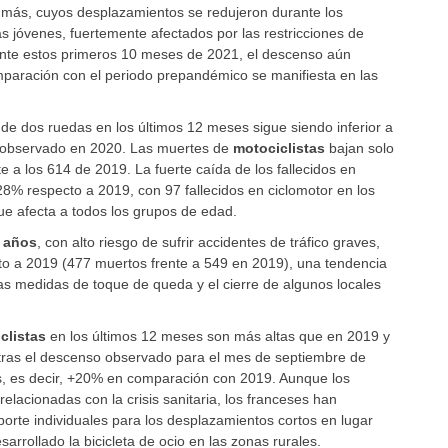
 o más, cuyos desplazamientos se redujeron durante los
 jóvenes, fuertemente afectados por las restricciones de
ante estos primeros 10 meses de 2021, el descenso aún
mparación con el periodo prepandémico se manifiesta en las
de dos ruedas en los últimos 12 meses sigue siendo inferior a
l observado en 2020. Las muertes de
motociclistas
bajan solo
e a los 614 de 2019. La fuerte caída de los fallecidos en
8% respecto a 2019, con 97 fallecidos en ciclomotor en los
ue afecta a todos los grupos de edad.
4 años
, con alto riesgo de sufrir accidentes de tráfico graves,
o a 2019 (477 muertos frente a 549 en 2019), una tendencia
s medidas de toque de queda y el cierre de algunos locales
iclistas
en los últimos 12 meses son más altas que en 2019 y
tras el descenso observado para el mes de septiembre de
ses, es decir, +20% en comparación con 2019. Aunque los
elacionadas con la crisis sanitaria, los franceses han
porte individuales para los desplazamientos cortos en lugar
arrollado la bicicleta de ocio en las zonas rurales.