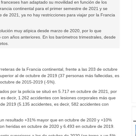
s franceses han adaptado su movilidad en función de los
rancia continental para el primer semestre de 2021 y se
e de 2021, ya no hay restricciones para viajar por la Francia
volución muy atípica desde marzo de 2020, por lo que
 con años anteriores. En los barómetros trimestrales, desde
etos.
rreteras de la Francia continental, frente a las 203 de octubre
uperior al de octubre de 2019 (37 personas más fallecidas, es
e octubre de 2015-2019 (-5%).
ados por la policía se situó en 5.717 en octubre de 2021, por
 es decir, 1.262 accidentes con lesiones corporales más que
 de 2019 (5.135 accidentes, es decir, 582 accidentes con
, un resultado +31% mayor que en octubre de 2020 y +10%
on heridas en octubre de 2020 y 6.493 en octubre de 2019.
ente superiores a los de octubre de 2020 (en torno a un 5%