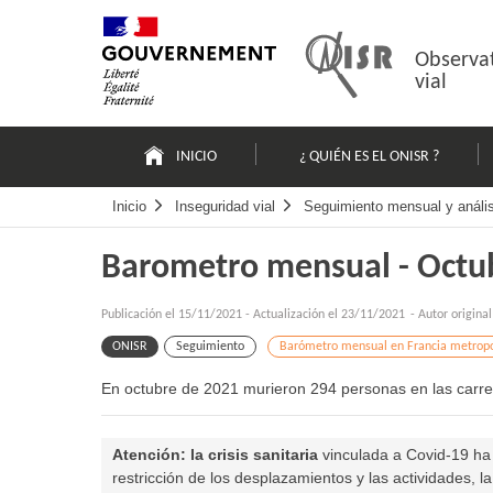
Pasar
Mapa
al
web
contenido
Observat
vial
Navigation
principale
INICIO
¿ QUIÉN ES EL ONISR ?
Inicio
Inseguridad vial
Seguimiento mensual y análisi
Barometro mensual - Octu
Publicación el
15/11/2021
-
Actualización el 23/11/2021
- Autor origina
ONISR
Seguimiento
Barómetro mensual en Francia metropol
En octubre de 2021 murieron 294 personas en las carrete
Atención: la crisis sanitaria
vinculada a Covid-19 ha
restricción de los desplazamientos y las actividades, 