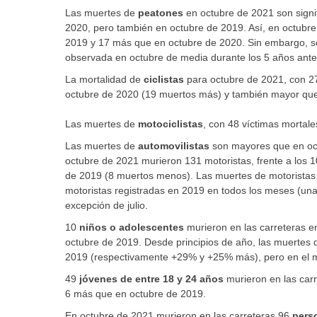
Las muertes de
peatones
en octubre de 2021 son signi
2020, pero también en octubre de 2019. Así, en octubr
2019 y 17 más que en octubre de 2020. Sin embargo, sól
observada en octubre de media durante los 5 años ante
La mortalidad de
ciclistas
para octubre de 2021, con 27
octubre de 2020 (19 muertos más) y también mayor que
Las muertes de
motociclistas
, con 48 víctimas mortal
Las muertes de
automovilistas
son mayores que en oc
octubre de 2021 murieron 131 motoristas, frente a los 
de 2019 (8 muertos menos). Las muertes de motoristas
motoristas registradas en 2019 en todos los meses (un
excepción de julio.
10
niños o adolescentes
murieron en las carreteras e
octubre de 2019. Desde principios de año, las muertes
2019 (respectivamente +29% y +25% más), pero en el m
49
jóvenes de entre 18 y 24 años
murieron en las car
6 más que en octubre de 2019.
En octubre de 2021 murieron en las carreteras 96
pers