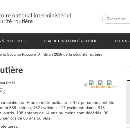
oire national interministériel
curité routière
S & RECHERCHES
ÉTAT DE L'INSÉCURITÉ ROUTIÈRE
OUTILS S
e la Sécurité Routière
Bilan 2016 de la sécurité routière
outière
ema-ONISR
6
circulation en France métropolitaine. 3 477 personnes ont été
ment 559 piétons, 162 cyclistes, 121 cyclomotoristes, 613
ds lourds. 108 enfants de 14 ans ou moins sont décédés, 96
 seniors de 65 ans ou plus.
été tuées.