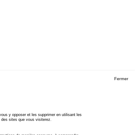
Fermer
Outils
 RECHERCHES
AGENDA
FAQ
ROJETS
GLOSSAIRE
DE SÉCURITÉ
ous y opposer et les supprimer en utilisant les
Cookie settings
 des sites que vous visiterez.