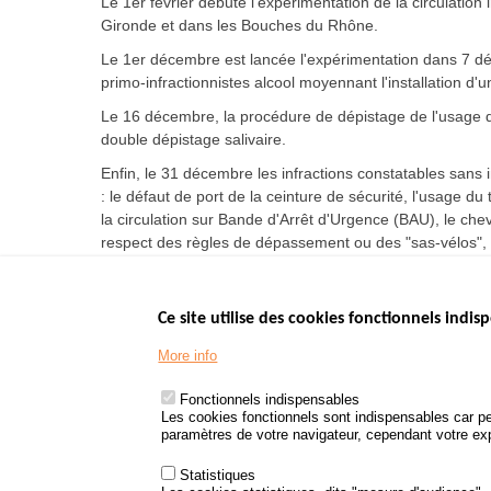
Le 1er février débute l'expérimentation de la circulation
Gironde et dans les Bouches du Rhône.
Le 1er décembre est lancée l'expérimentation dans 7 d
primo-infractionnistes alcool moyennant l'installation d'
Le 16 décembre, la procédure de dépistage de l'usage de 
double dépistage salivaire.
Enfin, le 31 décembre les infractions constatables sans 
: le défaut de port de la ceinture de sécurité, l'usage du
la circulation sur Bande d'Arrêt d'Urgence (BAU), le ch
respect des règles de dépassement ou des "sas-vélos", 
Ce site utilise des cookies fonctionnels indisp
Menu
LES SITES PUBL
Footer
More info
www.data.gouv.fr
www.gouvernement
Fonctionnels indispensables
www.legifrance.go
Les cookies fonctionnels sont indispensables car pe
paramètres de votre navigateur, cependant votre expé
www.service-public
Statistiques