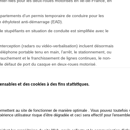
 inter-files pour les deux-roues motorisés en Ile-de-France, en
épartements d'un permis temporaire de conduire pour les
un éthylotest anti-démarrage (EAD).
stupéfiants en situation de conduite est simplifiée avec le
interception (radars ou vidéo-verbalisation) incluent désormais
 téléphone portable tenu en main, l'arrêt, le stationnement, ou
evauchement et le franchissement de lignes continues, le non-
le défaut de port du casque en deux-roues motorisé.
ensables et des cookies à des fins statistiques.
ICS
ÉTAT DE L’INSÉCURITÉ
ETUDES ET
ROUTIÈRE
APPEL À P
Baromètre mensuel
.gouv.fr
Bilan annuel sécurité routière
POLITIQUE 
uv.fr
rmettent au site de fonctionner de manière optimale . Vous pouvez toutefois v
ROUTIÈRE
Bilan annuel des infractions
rience utilisateur risque d’être dégradée et ceci sera effectif pour l'ensemble
.fr
TRAITEMENT DES DONNÉES
PERSONNELLES DES