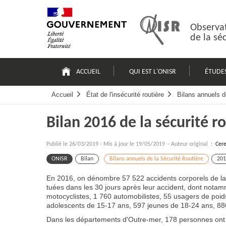
Passer
Plan
au
du
contenu
site
Observat
de la sé
Navigation
principale
ACCUEIL
QUI EST L'ONISR
ÉTUDE
Accueil
État de l'insécurité routière
Bilans annuels d
Bilan 2016 de la sécurité r
Publié le
26/03/2019
-
Mis à jour le 19/05/2019
- Auteur original :
Cer
ONISR
Bilan
Bilans annuels de la Sécurité Routière
201
En 2016, on dénombre 57 522 accidents corporels de la 
tuées dans les 30 jours après leur accident, dont notam
motocyclistes, 1 760 automobilistes, 55 usagers de poi
adolescents de 15-17 ans, 597 jeunes de 18-24 ans, 886
Dans les départements d'Outre-mer, 178 personnes ont 