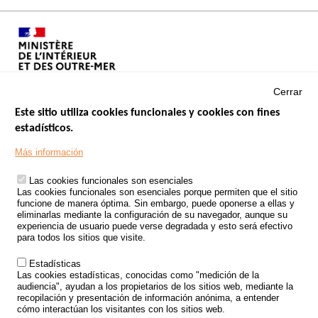
Cerrar
Este sitio utiliza cookies funcionales y cookies con fines
estadísticos.
Menu
SITIOS DE GOBIERNO
Footer
Más información
INSEGURIDAD VIAL
Las cookies funcionales son esenciales
TRATAMIENTO DE DATOS PERSONALES PROCEDENTES DE
Las cookies funcionales son esenciales porque permiten que el sitio
ACCIDENTES DE TRÁFICO
funcione de manera óptima. Sin embargo, puede oponerse a ellas y
eliminarlas mediante la configuración de su navegador, aunque su
ESTUDIOS
experiencia de usuario puede verse degradada y esto será efectivo
para todos los sitios que visite.
CONVOCATORIA DE PROYECTOS DE ESTUDIOS
Estadísticas
POLÍTICA DE SEGURIDAD VIAL
Las cookies estadísticas, conocidas como "medición de la
audiencia", ayudan a los propietarios de los sitios web, mediante la
recopilación y presentación de información anónima, a entender
Outils
EVENTOS
cómo interactúan los visitantes con los sitios web.