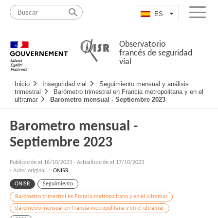
Pasar
Mapa
al
web
ES
List additional a
Menu
contenido
Observatorio
francés de seguridad
vial
Navigation
Inicio
Inseguridad vial
Seguimiento mensual y análisis
principale
trimestral
Barómetro trimestral en Francia metropolitana y en el
ultramar
Barometro mensual - Septiembre 2023
Barometro mensual -
Septiembre 2023
Publicación el
16/10/2023
-
Actualización el 17/10/2023
- Autor original :
ONISR
ONISR
Seguimiento
Barómetro trimestral en Francia metropolitana y en el ultramar
Barómetro mensual en Francia metropolitana y en el ultramar