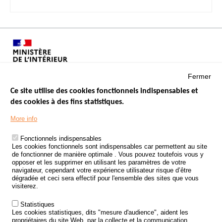
Fermer
Ce site utilise des cookies fonctionnels indispensables et
des cookies à des fins statistiques.
Menu
LES SITES PUBLICS
More info
Footer
ÉTAT DE L’INSÉCURITÉ ROUTIÈRE
Fonctionnels indispensables
Les cookies fonctionnels sont indispensables car permettent au site
TRAITEMENT DES DONNÉES PERSONNELLES DES ACCIDENTS DE
de fonctionner de manière optimale . Vous pouvez toutefois vous y
LA ROUTE
opposer et les supprimer en utilisant les paramètres de votre
navigateur, cependant votre expérience utilisateur risque d’être
ETUDES ET RECHERCHES
dégradée et ceci sera effectif pour l'ensemble des sites que vous
visiterez.
APPEL À PROJETS
Statistiques
POLITIQUE DE SÉCURITÉ ROUTIÈRE
Les cookies statistiques, dits "mesure d'audience", aident les
propriétaires du site Web, par la collecte et la communication