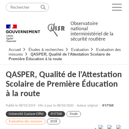
Passer
Plan
au
du
Menu
contenu
site
Observatoire
national
interministériel de la
sécurité routière
Navigation
Accueil
Études & recherches
Evaluation
Evaluation des
principale
mesures
QASPER, Qualité de l'Attestation Scolaire de
Première Éducation à la route
QASPER, Qualité de l'Attestation
Scolaire de Première Éducation
à la route
Publié le
08/03/2019
-
Mis à jour le 08/04/2020
- Auteur original :
IFSTTAR
Université Gustave Eiffel
IFSTTAR
Etude
Evaluation des mesures
2018