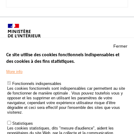
Fermer
Ce site utilise des cookies fonctionnels indispensables et
des cookies à des fins statistiques.
Menu
LES SITES PUBLICS
More info
Footer
ÉTAT DE L’INSÉCURITÉ ROUTIÈRE
Fonctionnels indispensables
Les cookies fonctionnels sont indispensables car permettent au site
TRAITEMENT DES DONNÉES PERSONNELLES DES ACCIDENTS DE
de fonctionner de manière optimale . Vous pouvez toutefois vous y
LA ROUTE
opposer et les supprimer en utilisant les paramètres de votre
navigateur, cependant votre expérience utilisateur risque d’être
ETUDES ET RECHERCHES
dégradée et ceci sera effectif pour l'ensemble des sites que vous
visiterez.
APPEL À PROJETS
Statistiques
POLITIQUE DE SÉCURITÉ ROUTIÈRE
Les cookies statistiques, dits "mesure d'audience", aident les
propriétaires du site Web, par la collecte et la communication