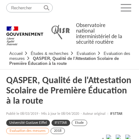
Passer
Plan
au
du
Menu
contenu
site
Observatoire
national
interministériel de la
sécurité routière
Navigation
Accueil
Études & recherches
Evaluation
Evaluation des
principale
mesures
QASPER, Qualité de l'Attestation Scolaire de
Première Éducation à la route
QASPER, Qualité de l'Attestation
Scolaire de Première Éducation
à la route
Publié le
08/03/2019
-
Mis à jour le 08/04/2020
- Auteur original :
IFSTTAR
Université Gustave Eiffel
IFSTTAR
Etude
Evaluation des mesures
2018